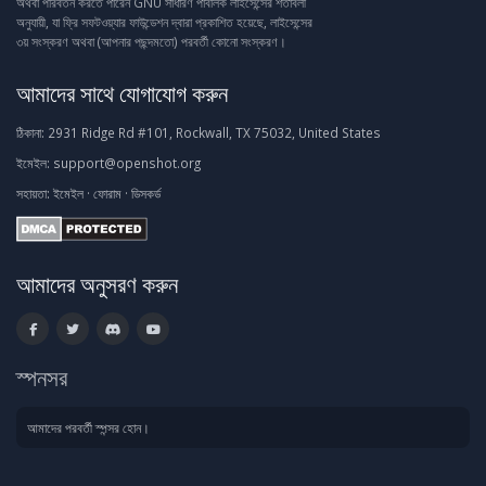
অথবা পরিবর্তন করতে পারেন GNU সাধারণ পাবলিক লাইসেন্সের শর্তাবলী
অনুযায়ী, যা ফ্রি সফটওয়্যার ফাউন্ডেশন দ্বারা প্রকাশিত হয়েছে, লাইসেন্সের
৩য় সংস্করণ অথবা (আপনার পছন্দমতো) পরবর্তী কোনো সংস্করণ।
আমাদের সাথে যোগাযোগ করুন
ঠিকানা:
2931 Ridge Rd #101, Rockwall, TX 75032, United States
ইমেইল:
support@openshot.org
সহায়তা:
ইমেইল
·
ফোরাম
·
ডিসকর্ড
আমাদের অনুসরণ করুন
স্পনসর
আমাদের পরবর্তী স্পন্সর হোন।