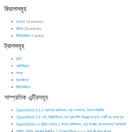
বিভাগসমূহ
সাধারণ
14 entries
রিলিজ
26 entries
টিউটোরিয়াল
1 entry
ট্যাগসমূহ
API
প্রতিক্রিয়া
মাস্ক
ট্রানজিশন
টিউটোরিয়াল
সাম্প্রতিক এন্ট্রিসমূহ
OpenShot 3.5.1: দ্রুততর কর্মক্ষমতা, মসৃণ সম্পাদনা, উন্নত প্রিভিউ
OpenShot 3.5: গতি, স্থিতিশীলতা এবং সৃজনশীল নিয়ন্ত্রণের জন্য একটি বড় আপগ্রেড
OpenShot ৩.৪ মুক্তি পেয়েছে | উন্নত কর্মক্ষমতা, নতুন ইফেক্ট, উত্তেজনাপূর্ণ আপডেট!
স্মার্টার এডিটস, চমৎকার ডিজাইন | OpenShot ৩.৩ এ নতুন কী আছে জানুন