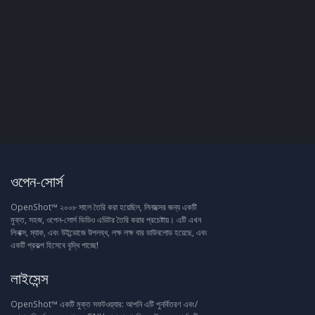
ওপেন-সোর্স
OpenShot™ ২০০৮ সালে তৈরি করা হয়েছিল, লিনাক্সের জন্য একটি
মুক্ত, সহজ, ওপেন-সোর্স ভিডিও এডিটর তৈরি করার প্রচেষ্টায়। এটি এখন
লিনাক্স, ম্যাক, এবং উইন্ডোজে উপলব্ধ, লক্ষ লক্ষ বার ডাউনলোড হয়েছে, এবং
একটি প্রকল্প হিসেবে বৃদ্ধি পাচ্ছে!
লাইসেন্স
OpenShot™ একটি মুক্ত সফটওয়্যার: আপনি এটি পুনর্বিতরণ এবং/