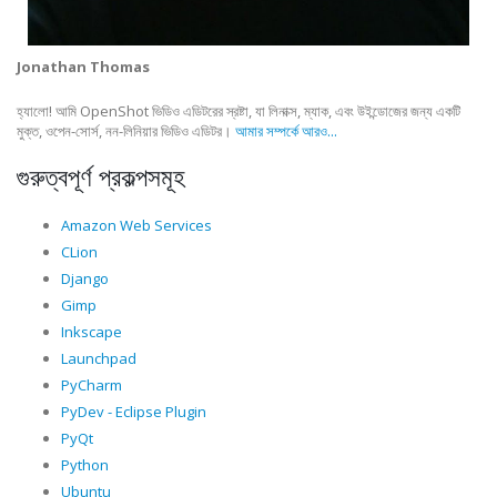
Jonathan Thomas
হ্যালো! আমি OpenShot ভিডিও এডিটরের স্রষ্টা, যা লিনাক্স, ম্যাক, এবং উইন্ডোজের জন্য একটি
মুক্ত, ওপেন-সোর্স, নন-লিনিয়ার ভিডিও এডিটর।
আমার সম্পর্কে আরও...
গুরুত্বপূর্ণ প্রকল্পসমূহ
Amazon Web Services
CLion
Django
Gimp
Inkscape
Launchpad
PyCharm
PyDev - Eclipse Plugin
PyQt
Python
Ubuntu