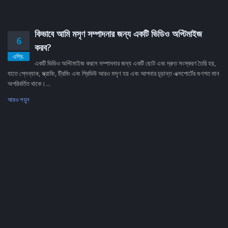
কিভাবে আমি মসৃণ সম্পাদনার জন্য একটি ভিডিও অপ্টিমাইজ
6
করব?
এপ্রি.
একটি ভিডিও অপ্টিমাইজ করলে সম্পাদনার জন্য একটি ছোট এবং দ্রুত সংস্করণ তৈরি হয়,
যাতে প্লেব্যাক, স্ক্রাবিং, ট্রিমিং এবং প্রিভিউ আরও মসৃণ হয় এবং আপনার চূড়ান্ত এক্সপোর্টের গুণগত মান
অপরিবর্তিত থাকে।...
আরও পড়ুন