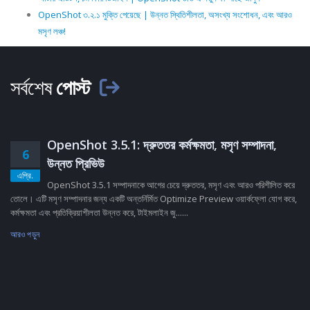
OpenShot ৩.২.১ মুক্তি পেয়েছে | উন্নত স্থিতিশীলতা, অসংখ্য সংশোধন, এবং আরও
মসৃণ লঞ্চ!
সর্বশেষ
পোস্ট
OpenShot 3.5.1: দ্রুততর কর্মক্ষমতা, মসৃণ সম্পাদনা,
6
উন্নত প্রিভিউ
এপ্রি.
OpenShot 3.5.1 সম্পাদনাকে আগের চেয়ে দ্রুততর, মসৃণ এবং আরও পরিশীলিত করে
তোলে। এটি মসৃণ সম্পাদনার জন্য একটি অন্তর্নির্মিত Optimize Preview ওয়ার্কফ্লো যোগ করে,
কর্মক্ষমতা এবং প্রতিক্রিয়াশীলতা উন্নত করে, টাইমলাইন জু......
আরও পড়ুন