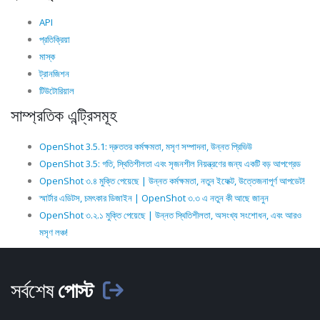
API
প্রতিক্রিয়া
মাস্ক
ট্রানজিশন
টিউটোরিয়াল
সাম্প্রতিক এন্ট্রিসমূহ
OpenShot 3.5.1: দ্রুততর কর্মক্ষমতা, মসৃণ সম্পাদনা, উন্নত প্রিভিউ
OpenShot 3.5: গতি, স্থিতিশীলতা এবং সৃজনশীল নিয়ন্ত্রণের জন্য একটি বড় আপগ্রেড
OpenShot ৩.৪ মুক্তি পেয়েছে | উন্নত কর্মক্ষমতা, নতুন ইফেক্ট, উত্তেজনাপূর্ণ আপডেট!
স্মার্টার এডিটস, চমৎকার ডিজাইন | OpenShot ৩.৩ এ নতুন কী আছে জানুন
OpenShot ৩.২.১ মুক্তি পেয়েছে | উন্নত স্থিতিশীলতা, অসংখ্য সংশোধন, এবং আরও
মসৃণ লঞ্চ!
সর্বশেষ
পোস্ট