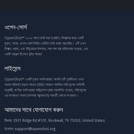
ওপেন-সোর্স
OpenShot™ ২০০৮ সালে তৈরি করা হয়েছিল, লিনাক্সের জন্য একটি
মুক্ত, সহজ, ওপেন-সোর্স ভিডিও এডিটর তৈরি করার প্রচেষ্টায়। এটি এখন
লিনাক্স, ম্যাক, এবং উইন্ডোজে উপলব্ধ, লক্ষ লক্ষ বার ডাউনলোড হয়েছে, এবং
একটি প্রকল্প হিসেবে বৃদ্ধি পাচ্ছে!
লাইসেন্স
OpenShot™ একটি মুক্ত সফটওয়্যার: আপনি এটি পুনর্বিতরণ এবং/
অথবা পরিবর্তন করতে পারেন GNU সাধারণ পাবলিক লাইসেন্সের শর্তাবলী
অনুযায়ী, যা ফ্রি সফটওয়্যার ফাউন্ডেশন দ্বারা প্রকাশিত হয়েছে, লাইসেন্সের
৩য় সংস্করণ অথবা (আপনার পছন্দমতো) পরবর্তী কোনো সংস্করণ।
আমাদের সাথে যোগাযোগ করুন
ঠিকানা:
2931 Ridge Rd #101, Rockwall, TX 75032, United States
ইমেইল:
support@openshot.org