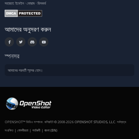
সহায়তা:
ইমেইল
·
ফোরাম
·
ডিসকর্ড
আমাদের অনুসরণ করুন
স্পনসর
আমাদের পরবর্তী স্পন্সর হোন।
OPENSHOT™ ভিডিও সম্পাদক. কপিরাইট © 2008-2026
OPENSHOT STUDIOS, LLC
. সর্বস্বত্ব
সংরক্ষিত |
গোপনীয়তা
|
শর্তাবলী
|
বাংলা (BN)