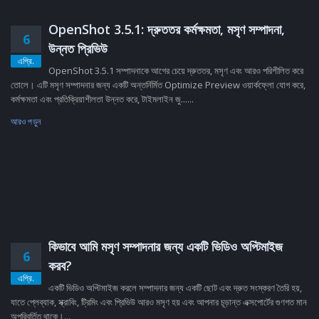
OpenShot 3.5.1: দ্রুততর কর্মক্ষমতা, মসৃণ সম্পাদনা,
6
উন্নত প্রিভিউ
এপ্রি.
OpenShot 3.5.1 সম্পাদনাকে আগের চেয়ে দ্রুততর, মসৃণ এবং আরও পরিশীলিত করে
তোলে। এটি মসৃণ সম্পাদনার জন্য একটি অন্তর্নির্মিত Optimize Preview ওয়ার্কফ্লো যোগ করে,
কর্মক্ষমতা এবং প্রতিক্রিয়াশীলতা উন্নত করে, টাইমলাইন জু......
আরও পড়ুন
কিভাবে আমি মসৃণ সম্পাদনার জন্য একটি ভিডিও অপ্টিমাইজ
6
করব?
এপ্রি.
একটি ভিডিও অপ্টিমাইজ করলে সম্পাদনার জন্য একটি ছোট এবং দ্রুত সংস্করণ তৈরি হয়,
যাতে প্লেব্যাক, স্ক্রাবিং, ট্রিমিং এবং প্রিভিউ আরও মসৃণ হয় এবং আপনার চূড়ান্ত এক্সপোর্টের গুণগত মান
অপরিবর্তিত থাকে।...