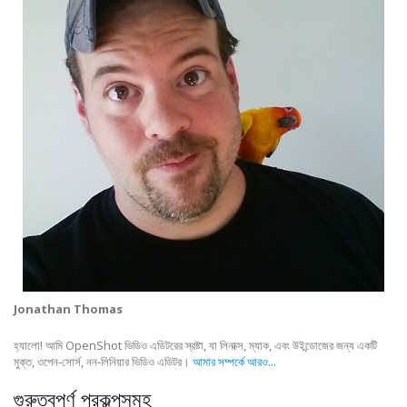
Jonathan Thomas
হ্যালো! আমি OpenShot ভিডিও এডিটরের স্রষ্টা, যা লিনাক্স, ম্যাক, এবং উইন্ডোজের জন্য একটি
মুক্ত, ওপেন-সোর্স, নন-লিনিয়ার ভিডিও এডিটর।
আমার সম্পর্কে আরও...
গুরুত্বপূর্ণ প্রকল্পসমূহ