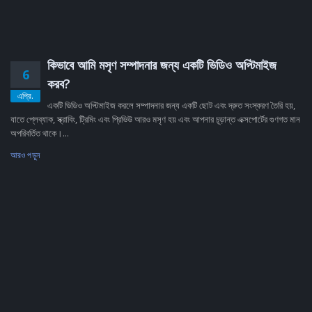
কিভাবে আমি মসৃণ সম্পাদনার জন্য একটি ভিডিও অপ্টিমাইজ
6
করব?
এপ্রি.
একটি ভিডিও অপ্টিমাইজ করলে সম্পাদনার জন্য একটি ছোট এবং দ্রুত সংস্করণ তৈরি হয়,
যাতে প্লেব্যাক, স্ক্রাবিং, ট্রিমিং এবং প্রিভিউ আরও মসৃণ হয় এবং আপনার চূড়ান্ত এক্সপোর্টের গুণগত মান
অপরিবর্তিত থাকে।...
আরও পড়ুন