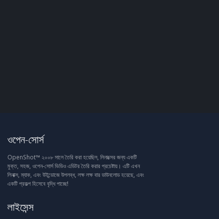
ওপেন-সোর্স
OpenShot™ ২০০৮ সালে তৈরি করা হয়েছিল, লিনাক্সের জন্য একটি
মুক্ত, সহজ, ওপেন-সোর্স ভিডিও এডিটর তৈরি করার প্রচেষ্টায়। এটি এখন
লিনাক্স, ম্যাক, এবং উইন্ডোজে উপলব্ধ, লক্ষ লক্ষ বার ডাউনলোড হয়েছে, এবং
একটি প্রকল্প হিসেবে বৃদ্ধি পাচ্ছে!
লাইসেন্স