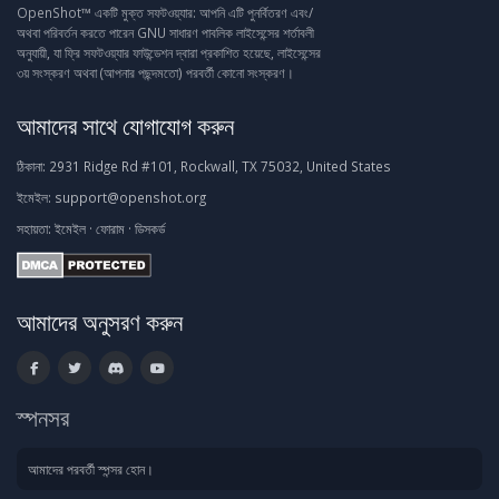
OpenShot™ একটি মুক্ত সফটওয়্যার: আপনি এটি পুনর্বিতরণ এবং/
অথবা পরিবর্তন করতে পারেন GNU সাধারণ পাবলিক লাইসেন্সের শর্তাবলী
অনুযায়ী, যা ফ্রি সফটওয়্যার ফাউন্ডেশন দ্বারা প্রকাশিত হয়েছে, লাইসেন্সের
৩য় সংস্করণ অথবা (আপনার পছন্দমতো) পরবর্তী কোনো সংস্করণ।
আমাদের সাথে যোগাযোগ করুন
ঠিকানা:
2931 Ridge Rd #101, Rockwall, TX 75032, United States
ইমেইল:
support@openshot.org
সহায়তা:
ইমেইল
·
ফোরাম
·
ডিসকর্ড
আমাদের অনুসরণ করুন
স্পনসর
আমাদের পরবর্তী স্পন্সর হোন।