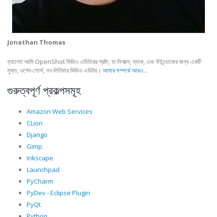
Jonathan Thomas
হ্যালো! আমি OpenShot ভিডিও এডিটরের স্রষ্টা, যা লিনাক্স, ম্যাক, এবং উইন্ডোজের জন্য একটি
মুক্ত, ওপেন-সোর্স, নন-লিনিয়ার ভিডিও এডিটর।
আমার সম্পর্কে আরও...
গুরুত্বপূর্ণ প্রকল্পসমূহ
Amazon Web Services
CLion
Django
Gimp
Inkscape
Launchpad
PyCharm
PyDev - Eclipse Plugin
PyQt
Python