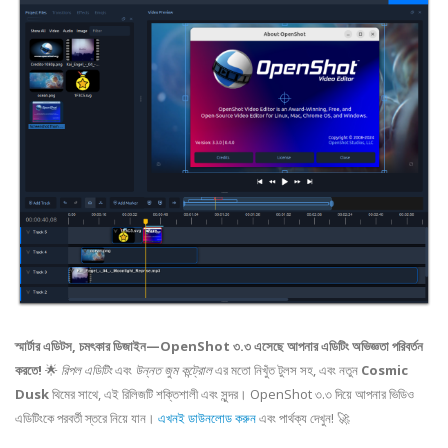
স্মার্টার এডিটস, চমৎকার ডিজাইন—OpenShot ৩.৩ এসেছে আপনার এডিটিং অভিজ্ঞতা পরিবর্তন
করতে!
🌟
রিপল এডিটিং
এবং
উন্নত জুম কন্ট্রোল
এর মতো নিখুঁত টুলস সহ, এবং নতুন
Cosmic
Dusk
থিমের সাথে, এই রিলিজটি শক্তিশালী এবং সুন্দর। OpenShot ৩.৩ দিয়ে আপনার ভিডিও
এডিটিংকে পরবর্তী স্তরে নিয়ে যান।
এখনই ডাউনলোড করুন
এবং পার্থক্য দেখুন! 🚀