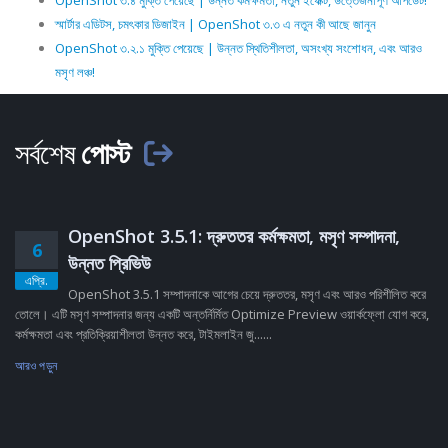
OpenShot ৩.৪ মুক্তি পেয়েছে | উন্নত কর্মক্ষমতা, নতুন ইফেক্ট, উত্তেজনাপূর্ণ আপডেট!
স্মার্টার এডিটস, চমৎকার ডিজাইন | OpenShot ৩.৩ এ নতুন কী আছে জানুন
OpenShot ৩.২.১ মুক্তি পেয়েছে | উন্নত স্থিতিশীলতা, অসংখ্য সংশোধন, এবং আরও
মসৃণ লঞ্চ!
সর্বশেষ
পোস্ট
OpenShot 3.5.1: দ্রুততর কর্মক্ষমতা, মসৃণ সম্পাদনা,
6
উন্নত প্রিভিউ
এপ্রি.
OpenShot 3.5.1 সম্পাদনাকে আগের চেয়ে দ্রুততর, মসৃণ এবং আরও পরিশীলিত করে
তোলে। এটি মসৃণ সম্পাদনার জন্য একটি অন্তর্নির্মিত Optimize Preview ওয়ার্কফ্লো যোগ করে,
কর্মক্ষমতা এবং প্রতিক্রিয়াশীলতা উন্নত করে, টাইমলাইন জু......
আরও পড়ুন