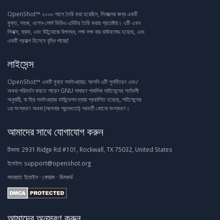
OpenShot™ ২০০৮ সালে তৈরি করা হয়েছিল, লিনাক্সের জন্য একটি
মুক্ত, সহজ, ওপেন-সোর্স ভিডিও এডিটর তৈরি করার প্রচেষ্টায়। এটি এখন
লিনাক্স, ম্যাক, এবং উইন্ডোজে উপলব্ধ, লক্ষ লক্ষ বার ডাউনলোড হয়েছে, এবং
একটি প্রকল্প হিসেবে বৃদ্ধি পাচ্ছে!
লাইসেন্স
OpenShot™ একটি মুক্ত সফটওয়্যার: আপনি এটি পুনর্বিতরণ এবং/
অথবা পরিবর্তন করতে পারেন GNU সাধারণ পাবলিক লাইসেন্সের শর্তাবলী
অনুযায়ী, যা ফ্রি সফটওয়্যার ফাউন্ডেশন দ্বারা প্রকাশিত হয়েছে, লাইসেন্সের
৩য় সংস্করণ অথবা (আপনার পছন্দমতো) পরবর্তী কোনো সংস্করণ।
আমাদের সাথে যোগাযোগ করুন
ঠিকানা:
2931 Ridge Rd #101, Rockwall, TX 75032, United States
ইমেইল:
support@openshot.org
সহায়তা:
ইমেইল
·
ফোরাম
·
ডিসকর্ড
আমাদের অনুসরণ করুন