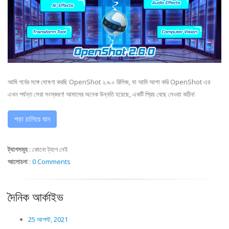
আমি গর্বের সঙ্গে ঘোষণা করছি OpenShot ২.৬.০ রিলিজ, যা আমি আশা করি OpenShot এর
এখন পর্যন্ত সেরা সংস্করণ! আমাদের অনেক উন্নতি হয়েছে, একটি প্রিয় বেছে নেওয়া কঠিন!
পড়া চালিয়ে যান
ট্যাগসমূহ
:
কোনো ট্যাগ নেই
আলোচনা
:
0 Comments
দৈনিক আর্কাইভ
25 আগস্ট, 2021