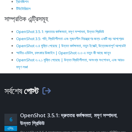
ট্রানজিশন
টিউটোরিয়াল
সাম্প্রতিক এন্ট্রিসমূহ
OpenShot 3.5.1: দ্রুততর কর্মক্ষমতা, মসৃণ সম্পাদনা, উন্নত প্রিভিউ
OpenShot 3.5: গতি, স্থিতিশীলতা এবং সৃজনশীল নিয়ন্ত্রণের জন্য একটি বড় আপগ্রেড
OpenShot ৩.৪ মুক্তি পেয়েছে | উন্নত কর্মক্ষমতা, নতুন ইফেক্ট, উত্তেজনাপূর্ণ আপডেট!
স্মার্টার এডিটস, চমৎকার ডিজাইন | OpenShot ৩.৩ এ নতুন কী আছে জানুন
OpenShot ৩.২.১ মুক্তি পেয়েছে | উন্নত স্থিতিশীলতা, অসংখ্য সংশোধন, এবং আরও
মসৃণ লঞ্চ!
সর্বশেষ
পোস্ট
OpenShot 3.5.1: দ্রুততর কর্মক্ষমতা, মসৃণ সম্পাদনা,
6
উন্নত প্রিভিউ
এপ্রি.