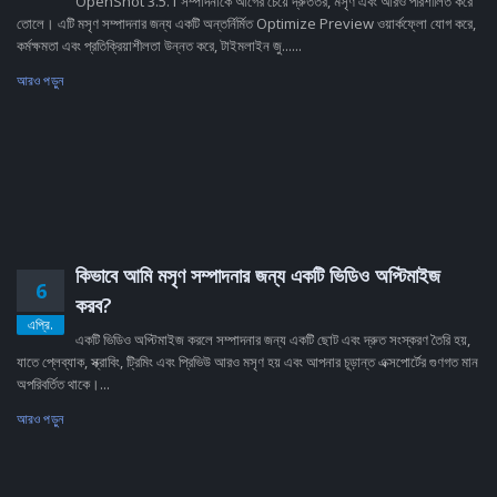
OpenShot 3.5.1 সম্পাদনাকে আগের চেয়ে দ্রুততর, মসৃণ এবং আরও পরিশীলিত করে
তোলে। এটি মসৃণ সম্পাদনার জন্য একটি অন্তর্নির্মিত Optimize Preview ওয়ার্কফ্লো যোগ করে,
কর্মক্ষমতা এবং প্রতিক্রিয়াশীলতা উন্নত করে, টাইমলাইন জু......
আরও পড়ুন
কিভাবে আমি মসৃণ সম্পাদনার জন্য একটি ভিডিও অপ্টিমাইজ
6
করব?
এপ্রি.
একটি ভিডিও অপ্টিমাইজ করলে সম্পাদনার জন্য একটি ছোট এবং দ্রুত সংস্করণ তৈরি হয়,
যাতে প্লেব্যাক, স্ক্রাবিং, ট্রিমিং এবং প্রিভিউ আরও মসৃণ হয় এবং আপনার চূড়ান্ত এক্সপোর্টের গুণগত মান
অপরিবর্তিত থাকে।...
আরও পড়ুন