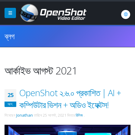
ব্লগ
আর্কাইভ আগস্ট 2021
OpenShot ২.৬.০ প্রকাশিত | AI +
25
কম্পিউটার ভিশন + অডিও ইফেক্টস!
আগ.
লিখেছেন
Jonathan
তারিখে
25 আগস্ট, 2021
ভিতরে
রিলিজ
.