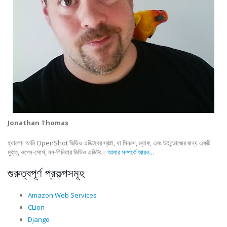
Jonathan Thomas
হ্যালো! আমি OpenShot ভিডিও এডিটরের স্রষ্টা, যা লিনাক্স, ম্যাক, এবং উইন্ডোজের জন্য একটি
মুক্ত, ওপেন-সোর্স, নন-লিনিয়ার ভিডিও এডিটর।
আমার সম্পর্কে আরও...
গুরুত্বপূর্ণ প্রকল্পসমূহ
Amazon Web Services
CLion
Django