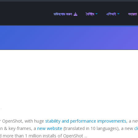
ডাউনলোড করুন
বৈশিষ্ট্য
এপিআই
সহায়তা
.
or OpenShot, with huge
stability and performance improvements
, a n
on & key-frames, a
new website
(translated in 10 languages), a new
c
d more than 1 million installs of OpenShot ...