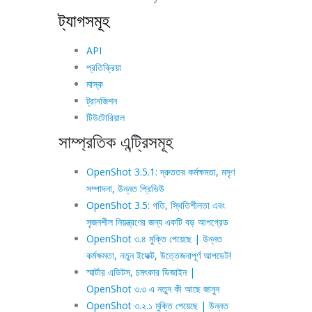
ট্যাগসমূহ
API
প্রতিক্রিয়া
মাস্ক
ট্রানজিশন
টিউটোরিয়াল
সাম্প্রতিক এন্ট্রিসমূহ
OpenShot 3.5.1: দ্রুততর কর্মক্ষমতা, মসৃণ
সম্পাদনা, উন্নত প্রিভিউ
OpenShot 3.5: গতি, স্থিতিশীলতা এবং
সৃজনশীল নিয়ন্ত্রণের জন্য একটি বড় আপগ্রেড
OpenShot ৩.৪ মুক্তি পেয়েছে | উন্নত
কর্মক্ষমতা, নতুন ইফেক্ট, উত্তেজনাপূর্ণ আপডেট!
স্মার্টার এডিটস, চমৎকার ডিজাইন |
OpenShot ৩.৩ এ নতুন কী আছে জানুন
OpenShot ৩.২.১ মুক্তি পেয়েছে | উন্নত