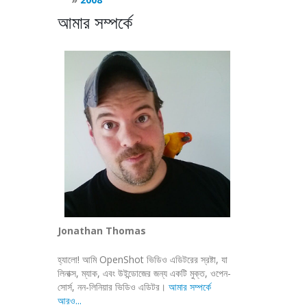
আমার সম্পর্কে
Jonathan Thomas
হ্যালো! আমি OpenShot ভিডিও এডিটরের স্রষ্টা, যা
লিনাক্স, ম্যাক, এবং উইন্ডোজের জন্য একটি মুক্ত, ওপেন-
সোর্স, নন-লিনিয়ার ভিডিও এডিটর।
আমার সম্পর্কে
আরও...