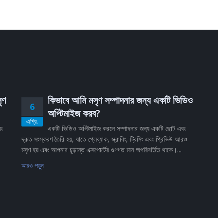
ৃণ
কিভাবে আমি মসৃণ সম্পাদনার জন্য একটি ভিডিও
6
অপ্টিমাইজ করব?
এপ্রি.
বং
একটি ভিডিও অপ্টিমাইজ করলে সম্পাদনার জন্য একটি ছোট এবং
দ্রুত সংস্করণ তৈরি হয়, যাতে প্লেব্যাক, স্ক্রাবিং, ট্রিমিং এবং প্রিভিউ আরও
মসৃণ হয় এবং আপনার চূড়ান্ত এক্সপোর্টের গুণগত মান অপরিবর্তিত থাকে।...
আরও পড়ুন