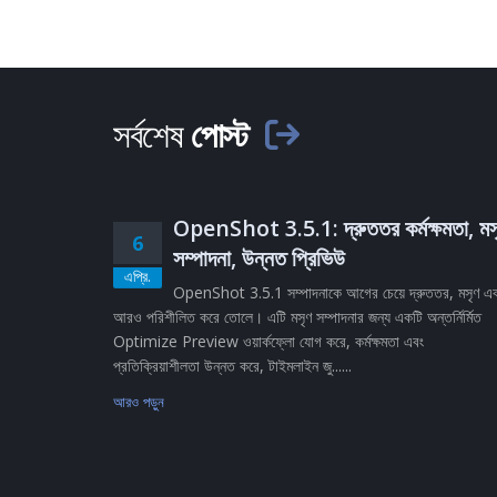
সর্বশেষ
পোস্ট
OpenShot 3.5.1: দ্রুততর কর্মক্ষমতা, মস
6
সম্পাদনা, উন্নত প্রিভিউ
এপ্রি.
OpenShot 3.5.1 সম্পাদনাকে আগের চেয়ে দ্রুততর, মসৃণ এ
আরও পরিশীলিত করে তোলে। এটি মসৃণ সম্পাদনার জন্য একটি অন্তর্নির্মিত
Optimize Preview ওয়ার্কফ্লো যোগ করে, কর্মক্ষমতা এবং
প্রতিক্রিয়াশীলতা উন্নত করে, টাইমলাইন জু......
আরও পড়ুন