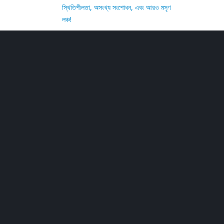
স্থিতিশীলতা, অসংখ্য সংশোধন, এবং আরও মসৃণ
লঞ্চ!