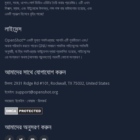
মুক্ত, সহজ, ওপেন-সোর্স ভিডিও এডিটর তৈরি করার প্রচেষ্টায়। এটি এখন
লিনাক্স, ম্যাক, এবং উইন্ডোজে উপলব্ধ, লক্ষ লক্ষ বার ডাউনলোড হয়েছে, এবং
একটি প্রকল্প হিসেবে বৃদ্ধি পাচ্ছে!
লাইসেন্স
OpenShot™ একটি মুক্ত সফটওয়্যার: আপনি এটি পুনর্বিতরণ এবং/
অথবা পরিবর্তন করতে পারেন GNU সাধারণ পাবলিক লাইসেন্সের শর্তাবলী
অনুযায়ী, যা ফ্রি সফটওয়্যার ফাউন্ডেশন দ্বারা প্রকাশিত হয়েছে, লাইসেন্সের
৩য় সংস্করণ অথবা (আপনার পছন্দমতো) পরবর্তী কোনো সংস্করণ।
আমাদের সাথে যোগাযোগ করুন
ঠিকানা:
2931 Ridge Rd #101, Rockwall, TX 75032, United States
ইমেইল:
support@openshot.org
সহায়তা:
ইমেইল
·
ফোরাম
·
ডিসকর্ড
আমাদের অনুসরণ করুন