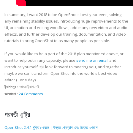
In summary, I want 2018 to be OpenShot's best year ever, solving
any remaining stability issues, introducing huge improvements to the
UI, animation and editing workflows, add many new video and audio
effects, and further develop our training, documentation, and video
tutorials to bring OpenShot to as many people as possible.
If you would like to be a part of the 2018 plan mentioned above, or
want to help out in any capacity, please
send me an email
and
introduce yourself. =) I look forward to meeting you, and together
maybe we can transform OpenShot into the world's best video
editor (...one day).
ট্যাগসমূহ
:
কোনো ট্যাগ নেই
আলোচনা
:
24 Comments
পরবর্তী এন্ট্রি
OpenShot 2.4.1 মুক্তি পেয়েছে | উন্নত প্লেব্যাক এবং চিত্রের গুণমান!