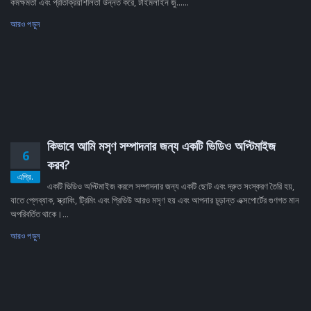
কর্মক্ষমতা এবং প্রতিক্রিয়াশীলতা উন্নত করে, টাইমলাইন জু......
আরও পড়ুন
কিভাবে আমি মসৃণ সম্পাদনার জন্য একটি ভিডিও অপ্টিমাইজ
6
করব?
এপ্রি.
একটি ভিডিও অপ্টিমাইজ করলে সম্পাদনার জন্য একটি ছোট এবং দ্রুত সংস্করণ তৈরি হয়,
যাতে প্লেব্যাক, স্ক্রাবিং, ট্রিমিং এবং প্রিভিউ আরও মসৃণ হয় এবং আপনার চূড়ান্ত এক্সপোর্টের গুণগত মান
অপরিবর্তিত থাকে।...
আরও পড়ুন