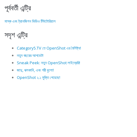
পূর্ববর্তী এন্ট্রি
মাস্ক এবং ট্রানজিশন ভিডিও টিউটোরিয়াল
সদৃশ এন্ট্রি
Category5.TV তে OpenShot এর বৈশিষ্ট্য!
নতুন বছরের আপডেট!
Sneak Peek: নতুন OpenShot লাইব্রেরি!
জাদু, ঝলকানি, এবং পরী ধুলো!
OpenShot ২.১ মুক্তি পেয়েছে!