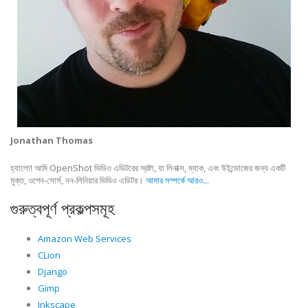
Jonathan Thomas
হ্যালো! আমি OpenShot ভিডিও এডিটরের স্রষ্টা, যা লিনাক্স, ম্যাক, এবং উইন্ডোজের জন্য একটি
মুক্ত, ওপেন-সোর্স, নন-লিনিয়ার ভিডিও এডিটর।
আমার সম্পর্কে আরও...
গুরুত্বপূর্ণ প্রকল্পসমূহ
Amazon Web Services
CLion
Django
Gimp
Inkscape