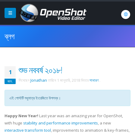
ব্লগ
শুভ নববর্ষ ২০১৮!
1
লিখেছেন
Jonathan
তারিখে
1 জানুয়ারি, 2018
ভিতরে
সাধারণ
.
জান.
এই পোস্টটি শুধুমাত্র ইংরেজিতে উপলব্ধ।
Happy New Year!
Last year was an amazing year for OpenShot,
with huge
stability and performance improvements
, a new
interactive transform tool
, improvements to animation & key-frames,