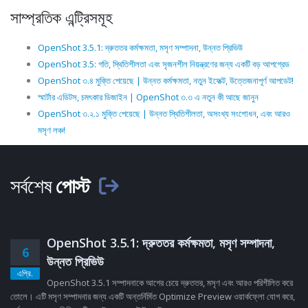
সাম্প্রতিক এন্ট্রিসমূহ
OpenShot 3.5.1: দ্রুততর কর্মক্ষমতা, মসৃণ সম্পাদনা, উন্নত প্রিভিউ
OpenShot 3.5: গতি, স্থিতিশীলতা এবং সৃজনশীল নিয়ন্ত্রণের জন্য একটি বড় আপগ্রেড
OpenShot ৩.৪ মুক্তি পেয়েছে | উন্নত কর্মক্ষমতা, নতুন ইফেক্ট, উত্তেজনাপূর্ণ আপডেট!
স্মার্টার এডিটস, চমৎকার ডিজাইন | OpenShot ৩.৩ এ নতুন কী আছে জানুন
OpenShot ৩.২.১ মুক্তি পেয়েছে | উন্নত স্থিতিশীলতা, অসংখ্য সংশোধন, এবং আরও
মসৃণ লঞ্চ!
সর্বশেষ
পোস্ট
OpenShot 3.5.1: দ্রুততর কর্মক্ষমতা, মসৃণ সম্পাদনা,
6
উন্নত প্রিভিউ
এপ্রি.
OpenShot 3.5.1 সম্পাদনাকে আগের চেয়ে দ্রুততর, মসৃণ এবং আরও পরিশীলিত করে
তোলে। এটি মসৃণ সম্পাদনার জন্য একটি অন্তর্নির্মিত Optimize Preview ওয়ার্কফ্লো যোগ করে,