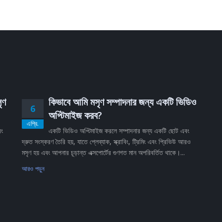
ৃণ
কিভাবে আমি মসৃণ সম্পাদনার জন্য একটি ভিডিও
6
অপ্টিমাইজ করব?
এপ্রি.
বং
একটি ভিডিও অপ্টিমাইজ করলে সম্পাদনার জন্য একটি ছোট এবং
দ্রুত সংস্করণ তৈরি হয়, যাতে প্লেব্যাক, স্ক্রাবিং, ট্রিমিং এবং প্রিভিউ আরও
মসৃণ হয় এবং আপনার চূড়ান্ত এক্সপোর্টের গুণগত মান অপরিবর্তিত থাকে।...
আরও পড়ুন