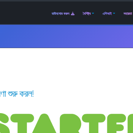
ডাউনলোড করুন
বৈশিষ্ট্য
এপিআই
সহায়তা
ণা শুরু করল!