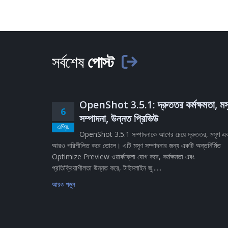
সর্বশেষ
পোস্ট
OpenShot 3.5.1: দ্রুততর কর্মক্ষমতা, মস
6
সম্পাদনা, উন্নত প্রিভিউ
এপ্রি.
OpenShot 3.5.1 সম্পাদনাকে আগের চেয়ে দ্রুততর, মসৃণ এ
আরও পরিশীলিত করে তোলে। এটি মসৃণ সম্পাদনার জন্য একটি অন্তর্নির্মিত
Optimize Preview ওয়ার্কফ্লো যোগ করে, কর্মক্ষমতা এবং
প্রতিক্রিয়াশীলতা উন্নত করে, টাইমলাইন জু......
আরও পড়ুন