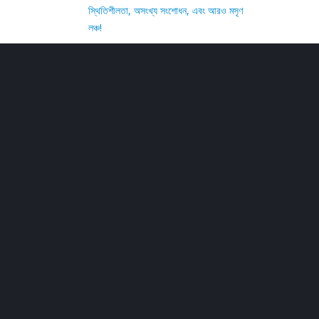
স্থিতিশীলতা, অসংখ্য সংশোধন, এবং আরও মসৃণ
লঞ্চ!