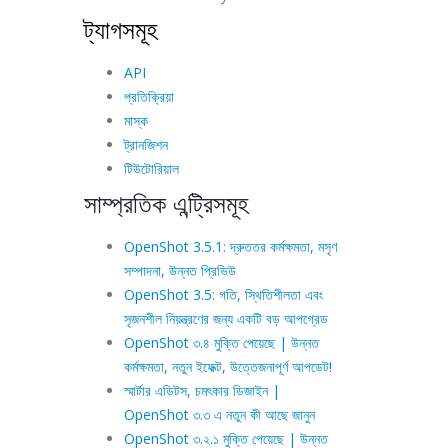
ট্যাগসমূহ
API
প্রতিক্রিয়া
মাস্ক
ট্রানজিশন
টিউটোরিয়াল
সাম্প্রতিক এন্ট্রিসমূহ
OpenShot 3.5.1: দ্রুততর কর্মক্ষমতা, মসৃণ
সম্পাদনা, উন্নত প্রিভিউ
OpenShot 3.5: গতি, স্থিতিশীলতা এবং
সৃজনশীল নিয়ন্ত্রণের জন্য একটি বড় আপগ্রেড
OpenShot ৩.৪ মুক্তি পেয়েছে | উন্নত
কর্মক্ষমতা, নতুন ইফেক্ট, উত্তেজনাপূর্ণ আপডেট!
স্মার্টার এডিটস, চমৎকার ডিজাইন |
OpenShot ৩.৩ এ নতুন কী আছে জানুন
OpenShot ৩.২.১ মুক্তি পেয়েছে | উন্নত