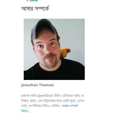
আমার সম্পর্কে
Jonathan Thomas
হ্যালো! আমি OpenShot ভিডিও এডিটরের স্রষ্টা, যা
লিনাক্স, ম্যাক, এবং উইন্ডোজের জন্য একটি মুক্ত, ওপেন-
সোর্স, নন-লিনিয়ার ভিডিও এডিটর।
আমার সম্পর্কে
আরও...