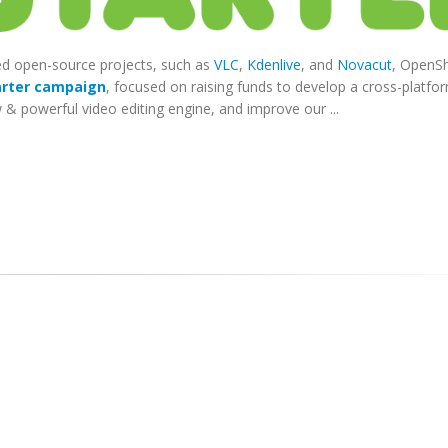
ded open-source projects, such as
VLC
,
Kdenlive
, and
Novacut
, OpenS
arter campaign
, focused on raising funds to develop a cross-platfo
& powerful video editing engine, and improve our ...