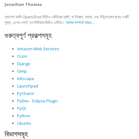
Jonathan Thomas
হ্যালো! আমি OpenShot ভিডিও এডিটরের স্রষ্টা, যা লিনাক্স, ম্যাক, এবং উইন্ডোজের জন্য একটি
মুক্ত, ওপেন-সোর্স, নন-লিনিয়ার ভিডিও এডিটর।
আমার সম্পর্কে আরও...
গুরুত্বপূর্ণ প্রকল্পসমূহ
Amazon Web Services
CLion
Django
Gimp
Inkscape
Launchpad
PyCharm
PyDev - Eclipse Plugin
PyQt
Python
Ubuntu
বিভাগসমূহ