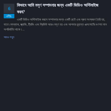
কিভাবে আমি মসৃণ সম্পাদনার জন্য একটি ভিডিও অপ্টিমাইজ
6
করব?
এপ্রি.
একটি ভিডিও অপ্টিমাইজ করলে সম্পাদনার জন্য একটি ছোট এবং দ্রুত সংস্করণ তৈরি হয়,
যাতে প্লেব্যাক, স্ক্রাবিং, ট্রিমিং এবং প্রিভিউ আরও মসৃণ হয় এবং আপনার চূড়ান্ত এক্সপোর্টের গুণগত মান
অপরিবর্তিত থাকে।...
আরও পড়ুন