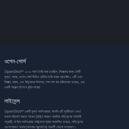
ওপেন-সোর্স
OpenShot™ ২০০৮ সালে তৈরি করা হয়েছিল, লিনাক্সের জন্য একটি
মুক্ত, সহজ, ওপেন-সোর্স ভিডিও এডিটর তৈরি করার প্রচেষ্টায়। এটি এখন
লিনাক্স, ম্যাক, এবং উইন্ডোজে উপলব্ধ, লক্ষ লক্ষ বার ডাউনলোড হয়েছে, এবং
একটি প্রকল্প হিসেবে বৃদ্ধি পাচ্ছে!
লাইসেন্স
OpenShot™ একটি মুক্ত সফটওয়্যার: আপনি এটি পুনর্বিতরণ এবং/
অথবা পরিবর্তন করতে পারেন GNU সাধারণ পাবলিক লাইসেন্সের শর্তাবলী
অনুযায়ী, যা ফ্রি সফটওয়্যার ফাউন্ডেশন দ্বারা প্রকাশিত হয়েছে, লাইসেন্সের
৩য় সংস্করণ অথবা (আপনার পছন্দমতো) পরবর্তী কোনো সংস্করণ।