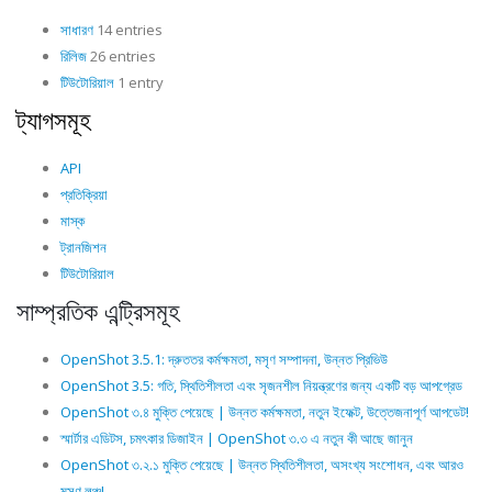
সাধারণ
14 entries
রিলিজ
26 entries
টিউটোরিয়াল
1 entry
ট্যাগসমূহ
API
প্রতিক্রিয়া
মাস্ক
ট্রানজিশন
টিউটোরিয়াল
সাম্প্রতিক এন্ট্রিসমূহ
OpenShot 3.5.1: দ্রুততর কর্মক্ষমতা, মসৃণ সম্পাদনা, উন্নত প্রিভিউ
OpenShot 3.5: গতি, স্থিতিশীলতা এবং সৃজনশীল নিয়ন্ত্রণের জন্য একটি বড় আপগ্রেড
OpenShot ৩.৪ মুক্তি পেয়েছে | উন্নত কর্মক্ষমতা, নতুন ইফেক্ট, উত্তেজনাপূর্ণ আপডেট!
স্মার্টার এডিটস, চমৎকার ডিজাইন | OpenShot ৩.৩ এ নতুন কী আছে জানুন
OpenShot ৩.২.১ মুক্তি পেয়েছে | উন্নত স্থিতিশীলতা, অসংখ্য সংশোধন, এবং আরও
মসৃণ লঞ্চ!