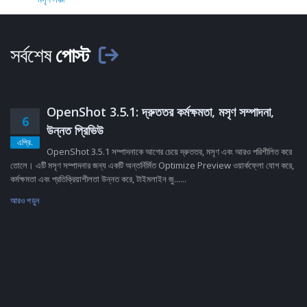
সর্বশেষ
পোস্ট
OpenShot 3.5.1: দ্রুততর কর্মক্ষমতা, মসৃণ সম্পাদনা,
6
উন্নত প্রিভিউ
এপ্রি.
OpenShot 3.5.1 সম্পাদনাকে আগের চেয়ে দ্রুততর, মসৃণ এবং আরও পরিশীলিত করে
তোলে। এটি মসৃণ সম্পাদনার জন্য একটি অন্তর্নির্মিত Optimize Preview ওয়ার্কফ্লো যোগ করে,
কর্মক্ষমতা এবং প্রতিক্রিয়াশীলতা উন্নত করে, টাইমলাইন জু......
আরও পড়ুন