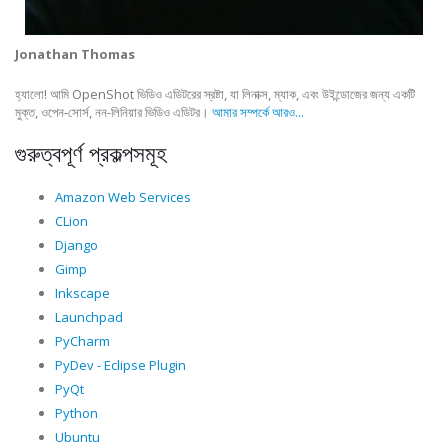
Jonathan Thomas
হ্যালো! আমি OpenShot ভিডিও এডিটরের স্রষ্টা, যা লিনাক্স, ম্যাক, এবং উইন্ডোজের জন্য একটি
মুক্ত, ওপেন-সোর্স, নন-লিনিয়ার ভিডিও এডিটর।
আমার সম্পর্কে আরও...
গুরুত্বপূর্ণ প্রকল্পসমূহ
Amazon Web Services
CLion
Django
Gimp
Inkscape
Launchpad
PyCharm
PyDev - Eclipse Plugin
PyQt
Python
Ubuntu