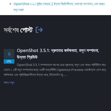
OpenShot ৩.২.১ মুক্তি পেয়েছে | উন্নত স্থিতিশীলতা, অসংখ্য সংশোধন, এবং আরও
মসৃণ লঞ্চ!
সর্বশেষ
পোস্ট
OpenShot 3.5.1: দ্রুততর কর্মক্ষমতা, মসৃণ সম্পাদনা,
6
উন্নত প্রিভিউ
এপ্রি.
OpenShot 3.5.1 সম্পাদনাকে আগের চেয়ে দ্রুততর, মসৃণ এবং আরও পরিশীলিত করে
তোলে। এটি মসৃণ সম্পাদনার জন্য একটি অন্তর্নির্মিত Optimize Preview ওয়ার্কফ্লো যোগ করে,
কর্মক্ষমতা এবং প্রতিক্রিয়াশীলতা উন্নত করে, টাইমলাইন জু......
আরও পড়ুন