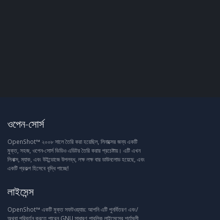
ওপেন-সোর্স
OpenShot™ ২০০৮ সালে তৈরি করা হয়েছিল, লিনাক্সের জন্য একটি
মুক্ত, সহজ, ওপেন-সোর্স ভিডিও এডিটর তৈরি করার প্রচেষ্টায়। এটি এখন
লিনাক্স, ম্যাক, এবং উইন্ডোজে উপলব্ধ, লক্ষ লক্ষ বার ডাউনলোড হয়েছে, এবং
একটি প্রকল্প হিসেবে বৃদ্ধি পাচ্ছে!
লাইসেন্স
OpenShot™ একটি মুক্ত সফটওয়্যার: আপনি এটি পুনর্বিতরণ এবং/
অথবা পরিবর্তন করতে পারেন GNU সাধারণ পাবলিক লাইসেন্সের শর্তাবলী