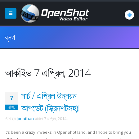
ব্লগ
আর্কাইভ 7 এপ্রিল, 2014
মার্চ / এপ্রিল উন্নয়ন
7
আপডেট (স্ক্রিনশটসহ)!
এপ্রি.
লিখেছেন
Jonathan
তারিখে
7 এপ্রিল, 2014
.
It's been a crazy 7 weeks in OpenShot land, and I hope to bring you