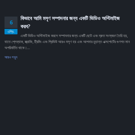
কিভাবে আমি মসৃণ সম্পাদনার জন্য একটি ভিডিও অপ্টিমাইজ
6
করব?
এপ্রি.
একটি ভিডিও অপ্টিমাইজ করলে সম্পাদনার জন্য একটি ছোট এবং দ্রুত সংস্করণ তৈরি হয়,
যাতে প্লেব্যাক, স্ক্রাবিং, ট্রিমিং এবং প্রিভিউ আরও মসৃণ হয় এবং আপনার চূড়ান্ত এক্সপোর্টের গুণগত মান
অপরিবর্তিত থাকে।...
আরও পড়ুন