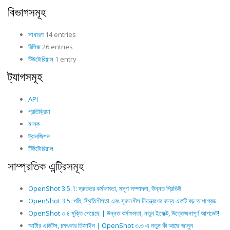
বিভাগসমূহ
সাধারণ
14 entries
রিলিজ
26 entries
টিউটোরিয়াল
1 entry
ট্যাগসমূহ
API
প্রতিক্রিয়া
মাস্ক
ট্রানজিশন
টিউটোরিয়াল
সাম্প্রতিক এন্ট্রিসমূহ
OpenShot 3.5.1: দ্রুততর কর্মক্ষমতা, মসৃণ সম্পাদনা, উন্নত প্রিভিউ
OpenShot 3.5: গতি, স্থিতিশীলতা এবং সৃজনশীল নিয়ন্ত্রণের জন্য একটি বড় আপগ্রেড
OpenShot ৩.৪ মুক্তি পেয়েছে | উন্নত কর্মক্ষমতা, নতুন ইফেক্ট, উত্তেজনাপূর্ণ আপডেট!
স্মার্টার এডিটস, চমৎকার ডিজাইন | OpenShot ৩.৩ এ নতুন কী আছে জানুন