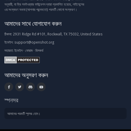
অনুযায়ী, যা ফ্রি সফটওয়্যার ফাউন্ডেশন দ্বারা প্রকাশিত হয়েছে, লাইসেন্সের
৩য় সংস্করণ অথবা (আপনার পছন্দমতো) পরবর্তী কোনো সংস্করণ।
আমাদের সাথে যোগাযোগ করুন
ঠিকানা:
2931 Ridge Rd #101, Rockwall, TX 75032, United States
ইমেইল:
support@openshot.org
সহায়তা:
ইমেইল
·
ফোরাম
·
ডিসকর্ড
আমাদের অনুসরণ করুন
স্পনসর
আমাদের পরবর্তী স্পন্সর হোন।