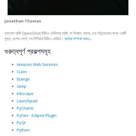
Jonathan Thomas
হ্যালো! আমি OpenShot ভিডিও এডিটরের স্রষ্টা, যা লিনাক্স, ম্যাক, এবং উইন্ডোজের জন্য একটি
মুক্ত, ওপেন-সোর্স, নন-লিনিয়ার ভিডিও এডিটর।
আমার সম্পর্কে আরও...
গুরুত্বপূর্ণ প্রকল্পসমূহ
Amazon Web Services
CLion
Django
Gimp
Inkscape
Launchpad
PyCharm
PyDev - Eclipse Plugin
PyQt
Python