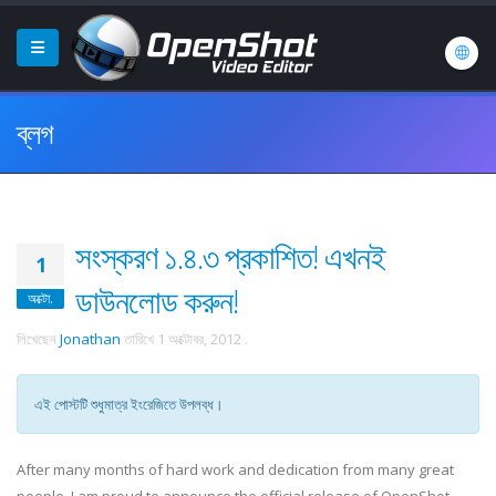
ব্লগ
সংস্করণ ১.৪.৩ প্রকাশিত! এখনই
1
ডাউনলোড করুন!
অক্টো.
লিখেছেন
Jonathan
তারিখে
1 অক্টোবর, 2012
.
এই পোস্টটি শুধুমাত্র ইংরেজিতে উপলব্ধ।
After many months of hard work and dedication from many great