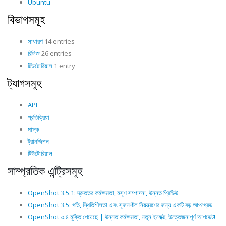
Ubuntu
বিভাগসমূহ
সাধারণ
14 entries
রিলিজ
26 entries
টিউটোরিয়াল
1 entry
ট্যাগসমূহ
API
প্রতিক্রিয়া
মাস্ক
ট্রানজিশন
টিউটোরিয়াল
সাম্প্রতিক এন্ট্রিসমূহ
OpenShot 3.5.1: দ্রুততর কর্মক্ষমতা, মসৃণ সম্পাদনা, উন্নত প্রিভিউ
OpenShot 3.5: গতি, স্থিতিশীলতা এবং সৃজনশীল নিয়ন্ত্রণের জন্য একটি বড় আপগ্রেড
OpenShot ৩.৪ মুক্তি পেয়েছে | উন্নত কর্মক্ষমতা, নতুন ইফেক্ট, উত্তেজনাপূর্ণ আপডেট!