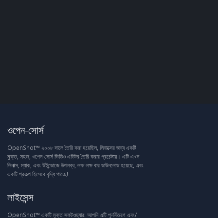
ওপেন-সোর্স
OpenShot™ ২০০৮ সালে তৈরি করা হয়েছিল, লিনাক্সের জন্য একটি
মুক্ত, সহজ, ওপেন-সোর্স ভিডিও এডিটর তৈরি করার প্রচেষ্টায়। এটি এখন
লিনাক্স, ম্যাক, এবং উইন্ডোজে উপলব্ধ, লক্ষ লক্ষ বার ডাউনলোড হয়েছে, এবং
একটি প্রকল্প হিসেবে বৃদ্ধি পাচ্ছে!
লাইসেন্স
OpenShot™ একটি মুক্ত সফটওয়্যার: আপনি এটি পুনর্বিতরণ এবং/