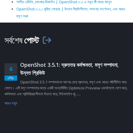
স্মার্টার এডিটস, চমৎকার ডিজাইন | OpenShot ৩.৩ এ নতুন কী আছে জানুন
OpenShot ৩.২.১ মুক্তি পেয়েছে | উন্নত স্থিতিশীলতা, অসংখ্য সংশোধন, এবং আরও
মসৃণ লঞ্চ!
সর্বশেষ
পোস্ট
OpenShot 3.5.1: দ্রুততর কর্মক্ষমতা, মসৃণ সম্পাদনা,
6
উন্নত প্রিভিউ
এপ্রি.
OpenShot 3.5.1 সম্পাদনাকে আগের চেয়ে দ্রুততর, মসৃণ এবং আরও পরিশীলিত করে
তোলে। এটি মসৃণ সম্পাদনার জন্য একটি অন্তর্নির্মিত Optimize Preview ওয়ার্কফ্লো যোগ করে,
কর্মক্ষমতা এবং প্রতিক্রিয়াশীলতা উন্নত করে, টাইমলাইন জু......
আরও পড়ুন