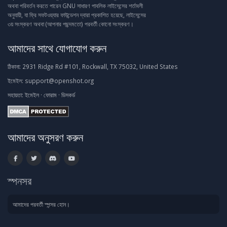
অথবা পরিবর্তন করতে পারেন GNU সাধারণ পাবলিক লাইসেন্সের শর্তাবলী
অনুযায়ী, যা ফ্রি সফটওয়্যার ফাউন্ডেশন দ্বারা প্রকাশিত হয়েছে, লাইসেন্সের
৩য় সংস্করণ অথবা (আপনার পছন্দমতো) পরবর্তী কোনো সংস্করণ।
আমাদের সাথে যোগাযোগ করুন
ঠিকানা:
2931 Ridge Rd #101, Rockwall, TX 75032, United States
ইমেইল:
support@openshot.org
সহায়তা:
ইমেইল
·
ফোরাম
·
ডিসকর্ড
আমাদের অনুসরণ করুন
স্পনসর
আমাদের পরবর্তী স্পন্সর হোন।