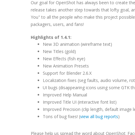
Our goal for OpenShot has always been to create the m
release takes another step towards that lofty goal, a
You" to all the people who make this project possible: 
packagers, users, and fans!
Highlights of 1.4.1:
New 3D animation (wireframe text)
New Titles (gold)
New Effects (fish eye)
New Animation Presets
Support for Blender 2.6.X
Localization fixes (seg faults, audio volume, rot
UI bugs (disappearing icons using some GTK t
Improved Help Manual
Improved Title UI (interactive font list)
Improved Precision (clip length, default image l
Tons of bug fixes! (
view all bug reports
)
Please help us spread the word about OpenShot: Faceb