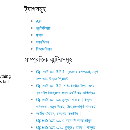
ট্যাগসমূহ
API
প্রতিক্রিয়া
মাস্ক
ট্রানজিশন
টিউটোরিয়াল
সাম্প্রতিক এন্ট্রিসমূহ
OpenShot 3.5.1: দ্রুততর কর্মক্ষমতা, মসৃণ
সম্পাদনা, উন্নত প্রিভিউ
OpenShot 3.5: গতি, স্থিতিশীলতা এবং
সৃজনশীল নিয়ন্ত্রণের জন্য একটি বড় আপগ্রেড
OpenShot ৩.৪ মুক্তি পেয়েছে | উন্নত
কর্মক্ষমতা, নতুন ইফেক্ট, উত্তেজনাপূর্ণ আপডেট!
স্মার্টার এডিটস, চমৎকার ডিজাইন |
OpenShot ৩.৩ এ নতুন কী আছে জানুন
OpenShot ৩.২.১ মুক্তি পেয়েছে | উন্নত