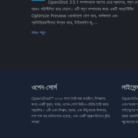
OpenShot 3.5.1 সম্পাদনাকে আগের চেয়ে দ্রুততর, মসৃণ এ
আরও পরিশীলিত করে তোলে। এটি মসৃণ সম্পাদনার জন্য একটি অন্তর্নির্মিত
Optimize Preview ওয়ার্কফ্লো যোগ করে, কর্মক্ষমতা এবং
প্রতিক্রিয়াশীলতা উন্নত করে, টাইমলাইন জু......
আরও পড়ুন
ওপেন-সোর্স
লাইসেন্
OpenShot™ ২০০৮ সালে তৈরি করা হয়েছিল, লিনাক্সের
OpenShot™ 
জন্য একটি মুক্ত, সহজ, ওপেন-সোর্স ভিডিও এডিটর তৈরি করার
এবং/অথবা প
প্রচেষ্টায়। এটি এখন লিনাক্স, ম্যাক, এবং উইন্ডোজে উপলব্ধ,
লাইসেন্সের শ
লক্ষ লক্ষ বার ডাউনলোড হয়েছে, এবং একটি প্রকল্প হিসেবে বৃদ্ধি
দ্বারা প্রক
পাচ্ছে!
পছন্দমতো) প