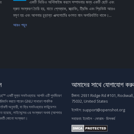
বং
একটি ভিডিও অপ্টিমাইজ করলে সম্পাদনার জন্য একটি ছোট এবং
দ্রুত সংস্করণ তৈরি হয়, যাতে প্লেব্যাক, স্ক্রাবিং, ট্রিমিং এবং প্রিভিউ আরও
মসৃণ হয় এবং আপনার চূড়ান্ত এক্সপোর্টের গুণগত মান অপরিবর্তিত থাকে।...
আরও পড়ুন
স
আমাদের সাথে যোগাযোগ করু
একটি মুক্ত সফটওয়্যার: আপনি এটি পুনর্বিতরণ
ঠিকানা:
2931 Ridge Rd #101, Rockwall,
রিবর্তন করতে পারেন GNU সাধারণ পাবলিক
75032, United States
র্তাবলী অনুযায়ী, যা ফ্রি সফটওয়্যার ফাউন্ডেশন
ইমেইল:
support@openshot.org
াশিত হয়েছে, লাইসেন্সের ৩য় সংস্করণ অথবা (আপনার
রবর্তী কোনো সংস্করণ।
সহায়তা:
ইমেইল
·
ফোরাম
·
ডিসকর্ড