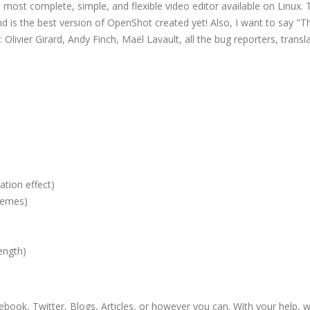
ost complete, simple, and flexible video editor available on Linux. 
nd is the best version of OpenShot created yet! Also, I want to say "
Olivier Girard, Andy Finch, Maël Lavault, all the bug reporters, transl
ation effect)
hemes)
ength)
ook, Twitter, Blogs, Articles, or however you can. With your help, 