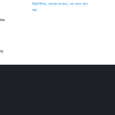
স্থিতিশীলতা, অসংখ্য সংশোধন, এবং আরও মসৃণ
লঞ্চ!