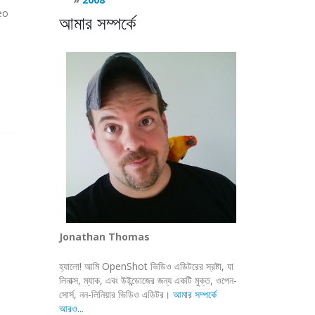
eo
আমার সম্পর্কে
Jonathan Thomas
হ্যালো! আমি OpenShot ভিডিও এডিটরের স্রষ্টা, যা
লিনাক্স, ম্যাক, এবং উইন্ডোজের জন্য একটি মুক্ত, ওপেন-
সোর্স, নন-লিনিয়ার ভিডিও এডিটর।
আমার সম্পর্কে
আরও...