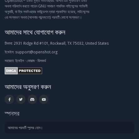
OpenShot™ একটি মুক্ত সফটওয়্যার: আপনি এটি পুনর্বিতরণ এবং/
অথবা পরিবর্তন করতে পারেন GNU সাধারণ পাবলিক লাইসেন্সের শর্তাবলী
অনুযায়ী, যা ফ্রি সফটওয়্যার ফাউন্ডেশন দ্বারা প্রকাশিত হয়েছে, লাইসেন্সের
৩য় সংস্করণ অথবা (আপনার পছন্দমতো) পরবর্তী কোনো সংস্করণ।
আমাদের সাথে যোগাযোগ করুন
ঠিকানা:
2931 Ridge Rd #101, Rockwall, TX 75032, United States
ইমেইল:
support@openshot.org
সহায়তা:
ইমেইল
·
ফোরাম
·
ডিসকর্ড
আমাদের অনুসরণ করুন
স্পনসর
আমাদের পরবর্তী স্পন্সর হোন।