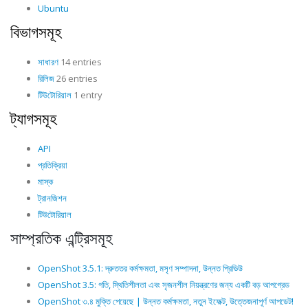
Ubuntu
বিভাগসমূহ
সাধারণ
14 entries
রিলিজ
26 entries
টিউটোরিয়াল
1 entry
ট্যাগসমূহ
API
প্রতিক্রিয়া
মাস্ক
ট্রানজিশন
টিউটোরিয়াল
সাম্প্রতিক এন্ট্রিসমূহ
OpenShot 3.5.1: দ্রুততর কর্মক্ষমতা, মসৃণ সম্পাদনা, উন্নত প্রিভিউ
OpenShot 3.5: গতি, স্থিতিশীলতা এবং সৃজনশীল নিয়ন্ত্রণের জন্য একটি বড় আপগ্রেড
OpenShot ৩.৪ মুক্তি পেয়েছে | উন্নত কর্মক্ষমতা, নতুন ইফেক্ট, উত্তেজনাপূর্ণ আপডেট!