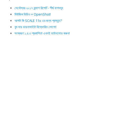
সেপ্টেম্বর ২০১৭ ক্র্যাশ রিপোর্ট - শীর্ষ বাগসমূহ
মিউজিক ভিডিও + OpenShot!
আপনি কি SCALE 11x এর জন্য প্রস্তুত?
বুম যায় ডায়নামাইট! বিস্ফোরিত লোগো!
সংস্করণ ১.৪.৩ প্রকাশিত! এখনই ডাউনলোড করুন!