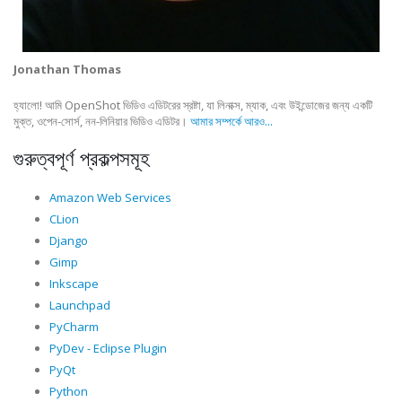
Jonathan Thomas
হ্যালো! আমি OpenShot ভিডিও এডিটরের স্রষ্টা, যা লিনাক্স, ম্যাক, এবং উইন্ডোজের জন্য একটি
মুক্ত, ওপেন-সোর্স, নন-লিনিয়ার ভিডিও এডিটর।
আমার সম্পর্কে আরও...
গুরুত্বপূর্ণ প্রকল্পসমূহ
Amazon Web Services
CLion
Django
Gimp
Inkscape
Launchpad
PyCharm
PyDev - Eclipse Plugin
PyQt
Python