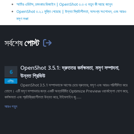
স্মার্টার এডিটস, চমৎকার ডিজাইন | OpenShot ৩.৩ এ নতুন কী আছে জানুন
OpenShot ৩.২.১ মুক্তি পেয়েছে | উন্নত স্থিতিশীলতা, অসংখ্য সংশোধন, এবং আরও
মসৃণ লঞ্চ!
সর্বশেষ
পোস্ট
OpenShot 3.5.1: দ্রুততর কর্মক্ষমতা, মসৃণ সম্পাদনা,
6
উন্নত প্রিভিউ
এপ্রি.
OpenShot 3.5.1 সম্পাদনাকে আগের চেয়ে দ্রুততর, মসৃণ এবং আরও পরিশীলিত করে
তোলে। এটি মসৃণ সম্পাদনার জন্য একটি অন্তর্নির্মিত Optimize Preview ওয়ার্কফ্লো যোগ করে,
কর্মক্ষমতা এবং প্রতিক্রিয়াশীলতা উন্নত করে, টাইমলাইন জু......
আরও পড়ুন