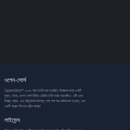
ওপেন-সোর্স
OpenShot™ ২০০৮ সালে তৈরি করা হয়েছিল, লিনাক্সের জন্য একটি
মুক্ত, সহজ, ওপেন-সোর্স ভিডিও এডিটর তৈরি করার প্রচেষ্টায়। এটি এখন
লিনাক্স, ম্যাক, এবং উইন্ডোজে উপলব্ধ, লক্ষ লক্ষ বার ডাউনলোড হয়েছে, এবং
একটি প্রকল্প হিসেবে বৃদ্ধি পাচ্ছে!
লাইসেন্স