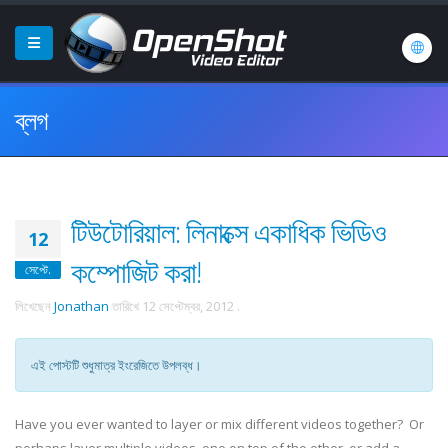
ব্লগ
টিউটোরিয়াল: লিনাক্সে একাধিক ভিডিও
12
কম্পোজিট করা!
সেপ্টে.
লিখেছেন
Jonathan
তারিখে
12 সেপ্টেম্বর, 2012
.
এই পোস্টটি শুধুমাত্র ইংরেজিতে উপলব্ধ।
Have you ever wanted to layer or mix different videos together? Or