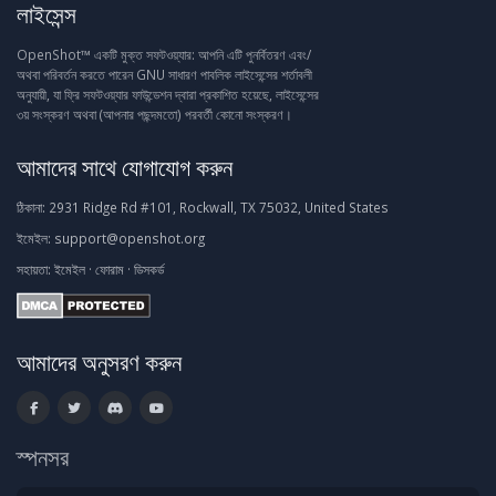
লাইসেন্স
OpenShot™ একটি মুক্ত সফটওয়্যার: আপনি এটি পুনর্বিতরণ এবং/
অথবা পরিবর্তন করতে পারেন GNU সাধারণ পাবলিক লাইসেন্সের শর্তাবলী
অনুযায়ী, যা ফ্রি সফটওয়্যার ফাউন্ডেশন দ্বারা প্রকাশিত হয়েছে, লাইসেন্সের
৩য় সংস্করণ অথবা (আপনার পছন্দমতো) পরবর্তী কোনো সংস্করণ।
আমাদের সাথে যোগাযোগ করুন
ঠিকানা:
2931 Ridge Rd #101, Rockwall, TX 75032, United States
ইমেইল:
support@openshot.org
সহায়তা:
ইমেইল
·
ফোরাম
·
ডিসকর্ড
আমাদের অনুসরণ করুন
স্পনসর