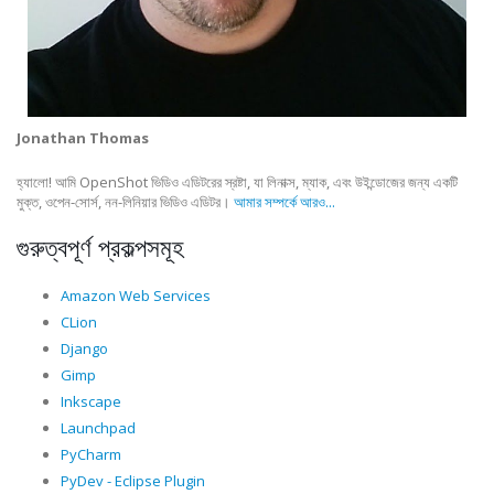
Jonathan Thomas
হ্যালো! আমি OpenShot ভিডিও এডিটরের স্রষ্টা, যা লিনাক্স, ম্যাক, এবং উইন্ডোজের জন্য একটি
মুক্ত, ওপেন-সোর্স, নন-লিনিয়ার ভিডিও এডিটর।
আমার সম্পর্কে আরও...
গুরুত্বপূর্ণ প্রকল্পসমূহ
Amazon Web Services
CLion
Django
Gimp
Inkscape
Launchpad
PyCharm
PyDev - Eclipse Plugin