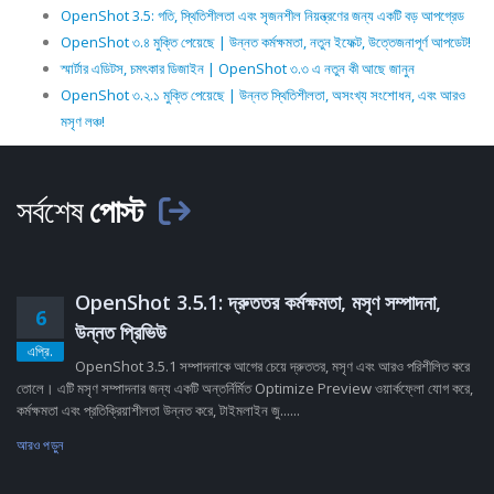
OpenShot 3.5: গতি, স্থিতিশীলতা এবং সৃজনশীল নিয়ন্ত্রণের জন্য একটি বড় আপগ্রেড
OpenShot ৩.৪ মুক্তি পেয়েছে | উন্নত কর্মক্ষমতা, নতুন ইফেক্ট, উত্তেজনাপূর্ণ আপডেট!
স্মার্টার এডিটস, চমৎকার ডিজাইন | OpenShot ৩.৩ এ নতুন কী আছে জানুন
OpenShot ৩.২.১ মুক্তি পেয়েছে | উন্নত স্থিতিশীলতা, অসংখ্য সংশোধন, এবং আরও
মসৃণ লঞ্চ!
সর্বশেষ
পোস্ট
OpenShot 3.5.1: দ্রুততর কর্মক্ষমতা, মসৃণ সম্পাদনা,
6
উন্নত প্রিভিউ
এপ্রি.
OpenShot 3.5.1 সম্পাদনাকে আগের চেয়ে দ্রুততর, মসৃণ এবং আরও পরিশীলিত করে
তোলে। এটি মসৃণ সম্পাদনার জন্য একটি অন্তর্নির্মিত Optimize Preview ওয়ার্কফ্লো যোগ করে,
কর্মক্ষমতা এবং প্রতিক্রিয়াশীলতা উন্নত করে, টাইমলাইন জু......
আরও পড়ুন