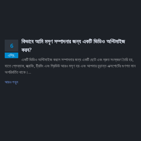
কিভাবে আমি মসৃণ সম্পাদনার জন্য একটি ভিডিও অপ্টিমাইজ
6
করব?
এপ্রি.
একটি ভিডিও অপ্টিমাইজ করলে সম্পাদনার জন্য একটি ছোট এবং দ্রুত সংস্করণ তৈরি হয়,
যাতে প্লেব্যাক, স্ক্রাবিং, ট্রিমিং এবং প্রিভিউ আরও মসৃণ হয় এবং আপনার চূড়ান্ত এক্সপোর্টের গুণগত মান
অপরিবর্তিত থাকে।...
আরও পড়ুন