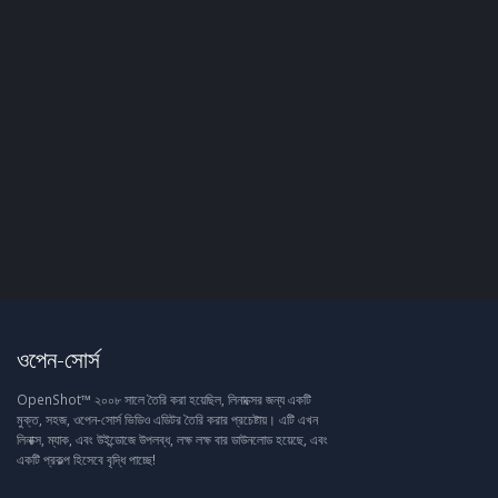
ওপেন-সোর্স
OpenShot™ ২০০৮ সালে তৈরি করা হয়েছিল, লিনাক্সের জন্য একটি
মুক্ত, সহজ, ওপেন-সোর্স ভিডিও এডিটর তৈরি করার প্রচেষ্টায়। এটি এখন
লিনাক্স, ম্যাক, এবং উইন্ডোজে উপলব্ধ, লক্ষ লক্ষ বার ডাউনলোড হয়েছে, এবং
একটি প্রকল্প হিসেবে বৃদ্ধি পাচ্ছে!