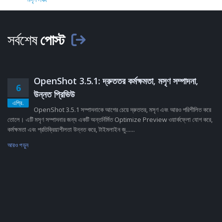
সর্বশেষ
পোস্ট
OpenShot 3.5.1: দ্রুততর কর্মক্ষমতা, মসৃণ সম্পাদনা,
6
উন্নত প্রিভিউ
এপ্রি.
OpenShot 3.5.1 সম্পাদনাকে আগের চেয়ে দ্রুততর, মসৃণ এবং আরও পরিশীলিত করে
তোলে। এটি মসৃণ সম্পাদনার জন্য একটি অন্তর্নির্মিত Optimize Preview ওয়ার্কফ্লো যোগ করে,
কর্মক্ষমতা এবং প্রতিক্রিয়াশীলতা উন্নত করে, টাইমলাইন জু......
আরও পড়ুন