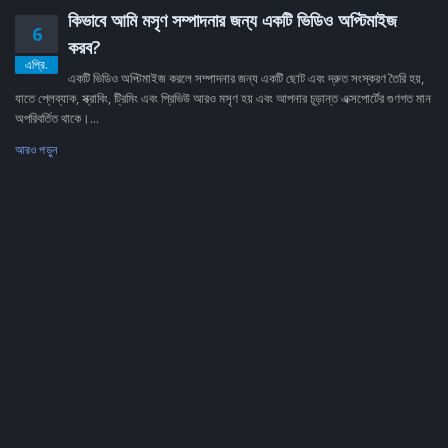
কিভাবে আমি মসৃণ সম্পাদনার জন্য একটি ভিডিও অপ্টিমাইজ
6
করব?
এপ্রি.
একটি ভিডিও অপ্টিমাইজ করলে সম্পাদনার জন্য একটি ছোট এবং দ্রুত সংস্করণ তৈরি হয়,
যাতে প্লেব্যাক, স্ক্রাবিং, ট্রিমিং এবং প্রিভিউ আরও মসৃণ হয় এবং আপনার চূড়ান্ত এক্সপোর্টের গুণগত মান
অপরিবর্তিত থাকে।...
আরও পড়ুন