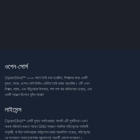
ওপেন-সোর্স
OpenShot™ ২০০৮ সালে তৈরি করা হয়েছিল, লিনাক্সের জন্য একটি
মুক্ত, সহজ, ওপেন-সোর্স ভিডিও এডিটর তৈরি করার প্রচেষ্টায়। এটি এখন
লিনাক্স, ম্যাক, এবং উইন্ডোজে উপলব্ধ, লক্ষ লক্ষ বার ডাউনলোড হয়েছে, এবং
একটি প্রকল্প হিসেবে বৃদ্ধি পাচ্ছে!
লাইসেন্স
OpenShot™ একটি মুক্ত সফটওয়্যার: আপনি এটি পুনর্বিতরণ এবং/
অথবা পরিবর্তন করতে পারেন GNU সাধারণ পাবলিক লাইসেন্সের শর্তাবলী
অনুযায়ী, যা ফ্রি সফটওয়্যার ফাউন্ডেশন দ্বারা প্রকাশিত হয়েছে, লাইসেন্সের
৩য় সংস্করণ অথবা (আপনার পছন্দমতো) পরবর্তী কোনো সংস্করণ।