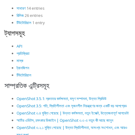
সাধারণ
14 entries
রিলিজ
26 entries
টিউটোরিয়াল
1 entry
ট্যাগসমূহ
API
প্রতিক্রিয়া
মাস্ক
ট্রানজিশন
টিউটোরিয়াল
সাম্প্রতিক এন্ট্রিসমূহ
OpenShot 3.5.1: দ্রুততর কর্মক্ষমতা, মসৃণ সম্পাদনা, উন্নত প্রিভিউ
OpenShot 3.5: গতি, স্থিতিশীলতা এবং সৃজনশীল নিয়ন্ত্রণের জন্য একটি বড় আপগ্রেড
OpenShot ৩.৪ মুক্তি পেয়েছে | উন্নত কর্মক্ষমতা, নতুন ইফেক্ট, উত্তেজনাপূর্ণ আপডেট!
স্মার্টার এডিটস, চমৎকার ডিজাইন | OpenShot ৩.৩ এ নতুন কী আছে জানুন
OpenShot ৩.২.১ মুক্তি পেয়েছে | উন্নত স্থিতিশীলতা, অসংখ্য সংশোধন, এবং আরও
মসৃণ লঞ্চ!