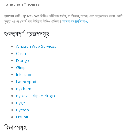
Jonathan Thomas
হ্যালো! আমি OpenShot ভিডিও এডিটরের স্রষ্টা, যা লিনাক্স, ম্যাক, এবং উইন্ডোজের জন্য একটি
মুক্ত, ওপেন-সোর্স, নন-লিনিয়ার ভিডিও এডিটর।
আমার সম্পর্কে আরও...
গুরুত্বপূর্ণ প্রকল্পসমূহ
Amazon Web Services
CLion
Django
Gimp
Inkscape
Launchpad
PyCharm
PyDev - Eclipse Plugin
PyQt
Python
Ubuntu
বিভাগসমূহ