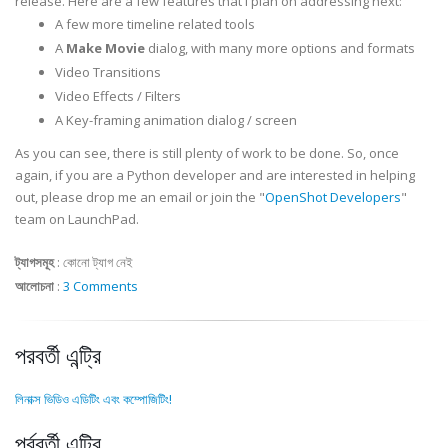
release. Here are a few features that I plan on addressing next:
A few more timeline related tools
A
Make Movie
dialog, with many more options and formats
Video Transitions
Video Effects / Filters
A Key-framing animation dialog / screen
As you can see, there is still plenty of work to be done. So, once
again, if you are a Python developer and are interested in helping
out, please drop me an email or join the "
OpenShot Developers
"
team on LaunchPad.
ট্যাগসমূহ
:
কোনো ট্যাগ নেই
আলোচনা
:
3 Comments
পরবর্তী এন্ট্রি
লিনাক্স ভিডিও এডিটিং এবং কম্পোজিটিং!
পূর্ববর্তী এন্ট্রি