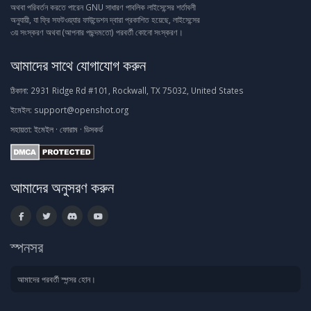
অথবা পরিবর্তন করতে পারেন GNU সাধারণ পাবলিক লাইসেন্সের শর্তাবলী
অনুযায়ী, যা ফ্রি সফটওয়্যার ফাউন্ডেশন দ্বারা প্রকাশিত হয়েছে, লাইসেন্সের
৩য় সংস্করণ অথবা (আপনার পছন্দমতো) পরবর্তী কোনো সংস্করণ।
আমাদের সাথে যোগাযোগ করুন
ঠিকানা:
2931 Ridge Rd #101, Rockwall, TX 75032, United States
ইমেইল:
support@openshot.org
সহায়তা:
ইমেইল
·
ফোরাম
·
ডিসকর্ড
আমাদের অনুসরণ করুন
স্পনসর
আমাদের পরবর্তী স্পন্সর হোন।