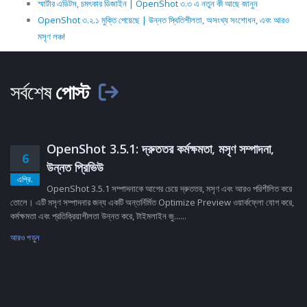
স্মার্টার এডিটস, চমৎকার ডিজাইন | OpenShot ৩.৩ এ নতুন কী আছে জানুন
OpenShot ৩.২.১ মুক্তি পেয়েছে | উন্নত স্থিতিশীলতা, অসংখ্য সংশোধন, এবং আরও
মসৃণ লঞ্চ!
সর্বশেষ
পোস্ট
OpenShot 3.5.1: দ্রুততর কর্মক্ষমতা, মসৃণ সম্পাদনা,
6
উন্নত প্রিভিউ
এপ্রি.
OpenShot 3.5.1 সম্পাদনাকে আগের চেয়ে দ্রুততর, মসৃণ এবং আরও পরিশীলিত করে
তোলে। এটি মসৃণ সম্পাদনার জন্য একটি অন্তর্নির্মিত Optimize Preview ওয়ার্কফ্লো যোগ করে,
কর্মক্ষমতা এবং প্রতিক্রিয়াশীলতা উন্নত করে, টাইমলাইন জু......
আরও পড়ুন