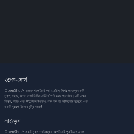
ওপেন-সোর্স
OpenShot™ ২০০৮ সালে তৈরি করা হয়েছিল, লিনাক্সের জন্য একটি
মুক্ত, সহজ, ওপেন-সোর্স ভিডিও এডিটর তৈরি করার প্রচেষ্টায়। এটি এখন
লিনাক্স, ম্যাক, এবং উইন্ডোজে উপলব্ধ, লক্ষ লক্ষ বার ডাউনলোড হয়েছে, এবং
একটি প্রকল্প হিসেবে বৃদ্ধি পাচ্ছে!
লাইসেন্স
OpenShot™ একটি মুক্ত সফটওয়্যার: আপনি এটি পুনর্বিতরণ এবং/