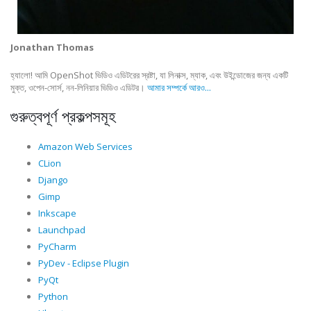
Jonathan Thomas
হ্যালো! আমি OpenShot ভিডিও এডিটরের স্রষ্টা, যা লিনাক্স, ম্যাক, এবং উইন্ডোজের জন্য একটি
মুক্ত, ওপেন-সোর্স, নন-লিনিয়ার ভিডিও এডিটর।
আমার সম্পর্কে আরও...
গুরুত্বপূর্ণ প্রকল্পসমূহ
Amazon Web Services
CLion
Django
Gimp
Inkscape
Launchpad
PyCharm
PyDev - Eclipse Plugin
PyQt
Python