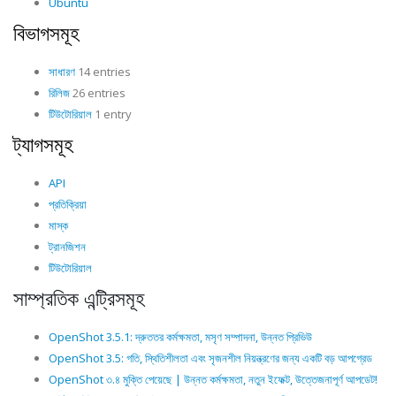
Ubuntu
বিভাগসমূহ
সাধারণ
14 entries
রিলিজ
26 entries
টিউটোরিয়াল
1 entry
ট্যাগসমূহ
API
প্রতিক্রিয়া
মাস্ক
ট্রানজিশন
টিউটোরিয়াল
সাম্প্রতিক এন্ট্রিসমূহ
OpenShot 3.5.1: দ্রুততর কর্মক্ষমতা, মসৃণ সম্পাদনা, উন্নত প্রিভিউ
OpenShot 3.5: গতি, স্থিতিশীলতা এবং সৃজনশীল নিয়ন্ত্রণের জন্য একটি বড় আপগ্রেড
OpenShot ৩.৪ মুক্তি পেয়েছে | উন্নত কর্মক্ষমতা, নতুন ইফেক্ট, উত্তেজনাপূর্ণ আপডেট!