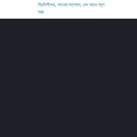
স্থিতিশীলতা, অসংখ্য সংশোধন, এবং আরও মসৃণ
লঞ্চ!