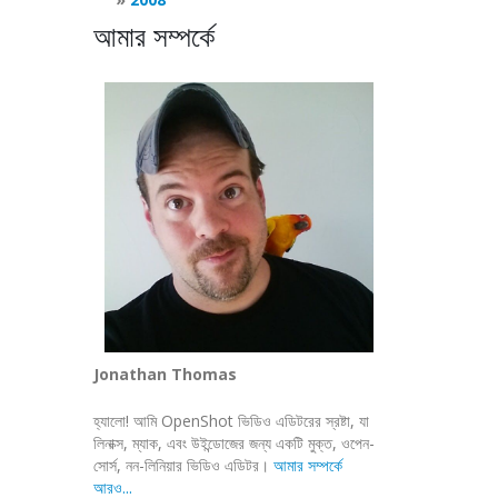
আমার সম্পর্কে
Jonathan Thomas
হ্যালো! আমি OpenShot ভিডিও এডিটরের স্রষ্টা, যা
লিনাক্স, ম্যাক, এবং উইন্ডোজের জন্য একটি মুক্ত, ওপেন-
সোর্স, নন-লিনিয়ার ভিডিও এডিটর।
আমার সম্পর্কে
আরও...