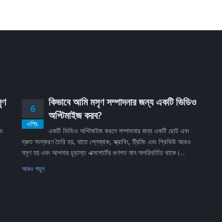
ৃণ
কিভাবে আমি মসৃণ সম্পাদনার জন্য একটি ভিডিও
6
অপ্টিমাইজ করব?
এপ্রি.
বং
একটি ভিডিও অপ্টিমাইজ করলে সম্পাদনার জন্য একটি ছোট এবং
দ্রুত সংস্করণ তৈরি হয়, যাতে প্লেব্যাক, স্ক্রাবিং, ট্রিমিং এবং প্রিভিউ আরও
মসৃণ হয় এবং আপনার চূড়ান্ত এক্সপোর্টের গুণগত মান অপরিবর্তিত থাকে।...
আরও পড়ুন