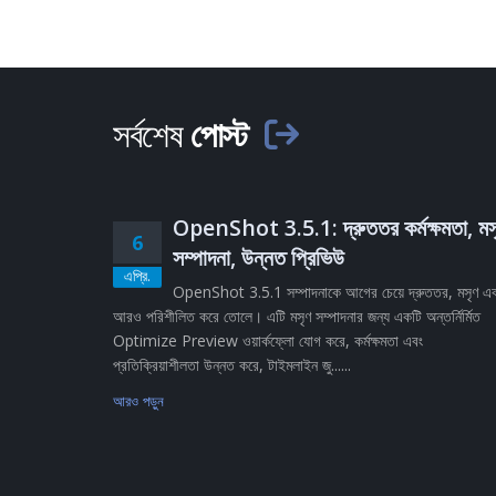
সর্বশেষ
পোস্ট
OpenShot 3.5.1: দ্রুততর কর্মক্ষমতা, মস
6
সম্পাদনা, উন্নত প্রিভিউ
এপ্রি.
OpenShot 3.5.1 সম্পাদনাকে আগের চেয়ে দ্রুততর, মসৃণ এ
আরও পরিশীলিত করে তোলে। এটি মসৃণ সম্পাদনার জন্য একটি অন্তর্নির্মিত
Optimize Preview ওয়ার্কফ্লো যোগ করে, কর্মক্ষমতা এবং
প্রতিক্রিয়াশীলতা উন্নত করে, টাইমলাইন জু......
আরও পড়ুন