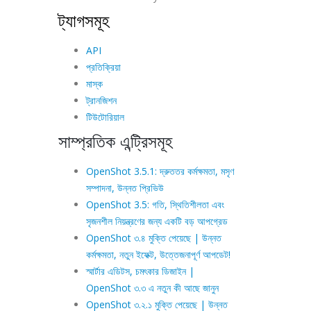
ট্যাগসমূহ
API
প্রতিক্রিয়া
মাস্ক
ট্রানজিশন
টিউটোরিয়াল
সাম্প্রতিক এন্ট্রিসমূহ
OpenShot 3.5.1: দ্রুততর কর্মক্ষমতা, মসৃণ
সম্পাদনা, উন্নত প্রিভিউ
OpenShot 3.5: গতি, স্থিতিশীলতা এবং
সৃজনশীল নিয়ন্ত্রণের জন্য একটি বড় আপগ্রেড
OpenShot ৩.৪ মুক্তি পেয়েছে | উন্নত
কর্মক্ষমতা, নতুন ইফেক্ট, উত্তেজনাপূর্ণ আপডেট!
স্মার্টার এডিটস, চমৎকার ডিজাইন |
OpenShot ৩.৩ এ নতুন কী আছে জানুন
OpenShot ৩.২.১ মুক্তি পেয়েছে | উন্নত