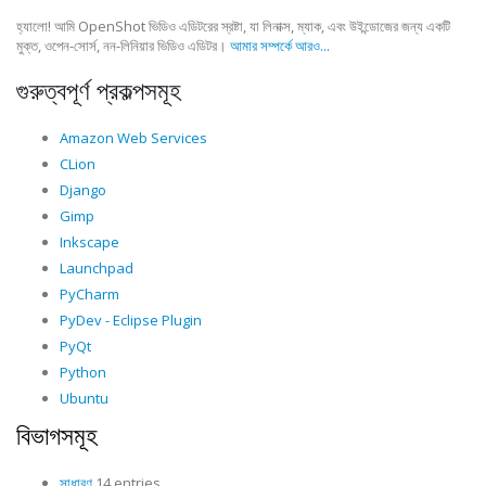
হ্যালো! আমি OpenShot ভিডিও এডিটরের স্রষ্টা, যা লিনাক্স, ম্যাক, এবং উইন্ডোজের জন্য একটি
মুক্ত, ওপেন-সোর্স, নন-লিনিয়ার ভিডিও এডিটর।
আমার সম্পর্কে আরও...
গুরুত্বপূর্ণ প্রকল্পসমূহ
Amazon Web Services
CLion
Django
Gimp
Inkscape
Launchpad
PyCharm
PyDev - Eclipse Plugin
PyQt
Python
Ubuntu
বিভাগসমূহ
সাধারণ
14 entries