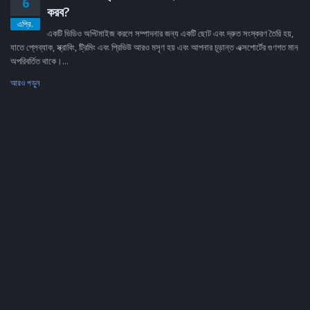
6
করব?
এপ্রি.
একটি ভিডিও অপ্টিমাইজ করলে সম্পাদনার জন্য একটি ছোট এবং দ্রুত সংস্করণ তৈরি হয়,
যাতে প্লেব্যাক, স্ক্রাবিং, ট্রিমিং এবং প্রিভিউ আরও মসৃণ হয় এবং আপনার চূড়ান্ত এক্সপোর্টের গুণগত মান
অপরিবর্তিত থাকে।...
আরও পড়ুন