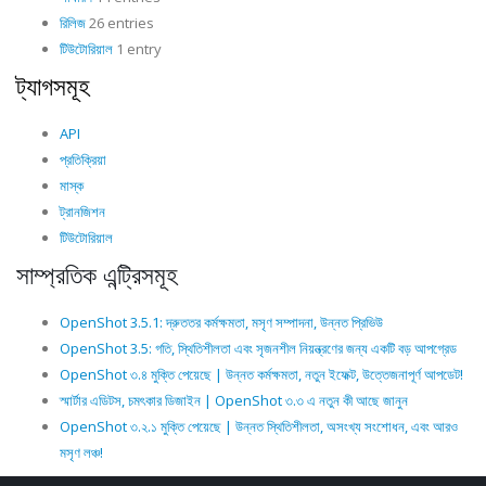
রিলিজ
26 entries
টিউটোরিয়াল
1 entry
ট্যাগসমূহ
API
প্রতিক্রিয়া
মাস্ক
ট্রানজিশন
টিউটোরিয়াল
সাম্প্রতিক এন্ট্রিসমূহ
OpenShot 3.5.1: দ্রুততর কর্মক্ষমতা, মসৃণ সম্পাদনা, উন্নত প্রিভিউ
OpenShot 3.5: গতি, স্থিতিশীলতা এবং সৃজনশীল নিয়ন্ত্রণের জন্য একটি বড় আপগ্রেড
OpenShot ৩.৪ মুক্তি পেয়েছে | উন্নত কর্মক্ষমতা, নতুন ইফেক্ট, উত্তেজনাপূর্ণ আপডেট!
স্মার্টার এডিটস, চমৎকার ডিজাইন | OpenShot ৩.৩ এ নতুন কী আছে জানুন
OpenShot ৩.২.১ মুক্তি পেয়েছে | উন্নত স্থিতিশীলতা, অসংখ্য সংশোধন, এবং আরও
মসৃণ লঞ্চ!