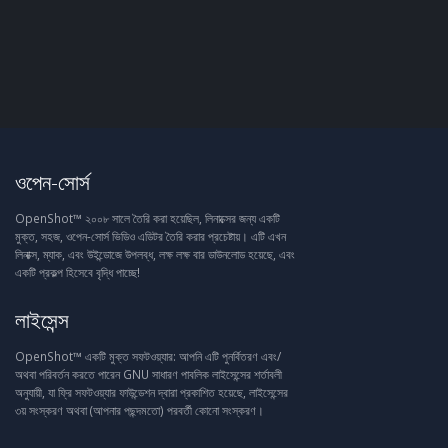
ওপেন-সোর্স
OpenShot™ ২০০৮ সালে তৈরি করা হয়েছিল, লিনাক্সের জন্য একটি
মুক্ত, সহজ, ওপেন-সোর্স ভিডিও এডিটর তৈরি করার প্রচেষ্টায়। এটি এখন
লিনাক্স, ম্যাক, এবং উইন্ডোজে উপলব্ধ, লক্ষ লক্ষ বার ডাউনলোড হয়েছে, এবং
একটি প্রকল্প হিসেবে বৃদ্ধি পাচ্ছে!
লাইসেন্স
OpenShot™ একটি মুক্ত সফটওয়্যার: আপনি এটি পুনর্বিতরণ এবং/
অথবা পরিবর্তন করতে পারেন GNU সাধারণ পাবলিক লাইসেন্সের শর্তাবলী
অনুযায়ী, যা ফ্রি সফটওয়্যার ফাউন্ডেশন দ্বারা প্রকাশিত হয়েছে, লাইসেন্সের
৩য় সংস্করণ অথবা (আপনার পছন্দমতো) পরবর্তী কোনো সংস্করণ।