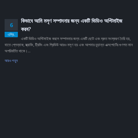
কিভাবে আমি মসৃণ সম্পাদনার জন্য একটি ভিডিও অপ্টিমাইজ
6
করব?
এপ্রি.
একটি ভিডিও অপ্টিমাইজ করলে সম্পাদনার জন্য একটি ছোট এবং দ্রুত সংস্করণ তৈরি হয়,
যাতে প্লেব্যাক, স্ক্রাবিং, ট্রিমিং এবং প্রিভিউ আরও মসৃণ হয় এবং আপনার চূড়ান্ত এক্সপোর্টের গুণগত মান
অপরিবর্তিত থাকে।...
আরও পড়ুন