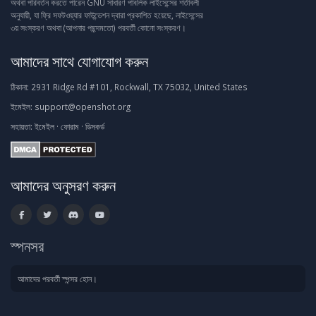
অথবা পরিবর্তন করতে পারেন GNU সাধারণ পাবলিক লাইসেন্সের শর্তাবলী
অনুযায়ী, যা ফ্রি সফটওয়্যার ফাউন্ডেশন দ্বারা প্রকাশিত হয়েছে, লাইসেন্সের
৩য় সংস্করণ অথবা (আপনার পছন্দমতো) পরবর্তী কোনো সংস্করণ।
আমাদের সাথে যোগাযোগ করুন
ঠিকানা:
2931 Ridge Rd #101, Rockwall, TX 75032, United States
ইমেইল:
support@openshot.org
সহায়তা:
ইমেইল
·
ফোরাম
·
ডিসকর্ড
আমাদের অনুসরণ করুন
স্পনসর
আমাদের পরবর্তী স্পন্সর হোন।