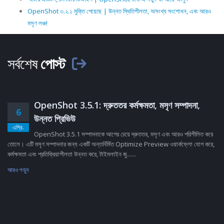
OpenShot ৩.২.১ মুক্তি পেয়েছে | উন্নত স্থিতিশীলতা, অসংখ্য সংশোধন, এবং আরও
মসৃণ লঞ্চ!
সর্বশেষ
পোস্ট
OpenShot 3.5.1: দ্রুততর কর্মক্ষমতা, মসৃণ সম্পাদনা,
6
উন্নত প্রিভিউ
এপ্রি.
OpenShot 3.5.1 সম্পাদনাকে আগের চেয়ে দ্রুততর, মসৃণ এবং আরও পরিশীলিত করে
তোলে। এটি মসৃণ সম্পাদনার জন্য একটি অন্তর্নির্মিত Optimize Preview ওয়ার্কফ্লো যোগ করে,
কর্মক্ষমতা এবং প্রতিক্রিয়াশীলতা উন্নত করে, টাইমলাইন জু......
আরও পড়ুন