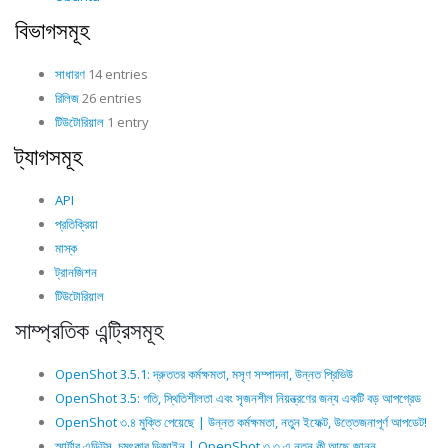
বিভাগসমূহ
সাধারণ
14 entries
রিলিজ
26 entries
টিউটোরিয়াল
1 entry
ট্যাগসমূহ
API
প্রতিক্রিয়া
মাস্ক
ট্রানজিশন
টিউটোরিয়াল
সাম্প্রতিক এন্ট্রিসমূহ
OpenShot 3.5.1: দ্রুততর কর্মক্ষমতা, মসৃণ সম্পাদনা, উন্নত প্রিভিউ
OpenShot 3.5: গতি, স্থিতিশীলতা এবং সৃজনশীল নিয়ন্ত্রণের জন্য একটি বড় আপগ্রেড
OpenShot ৩.৪ মুক্তি পেয়েছে | উন্নত কর্মক্ষমতা, নতুন ইফেক্ট, উত্তেজনাপূর্ণ আপডেট!
স্মার্টার এডিটস, চমৎকার ডিজাইন | OpenShot ৩.৩ এ নতুন কী আছে জানুন