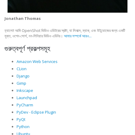
Jonathan Thomas
হ্যালো! আমি OpenShot ভিডিও এডিটরের স্রষ্টা, যা লিনাক্স, ম্যাক, এবং উইন্ডোজের জন্য একটি
মুক্ত, ওপেন-সোর্স, নন-লিনিয়ার ভিডিও এডিটর।
আমার সম্পর্কে আরও...
গুরুত্বপূর্ণ প্রকল্পসমূহ
Amazon Web Services
CLion
Django
Gimp
Inkscape
Launchpad
PyCharm
PyDev - Eclipse Plugin
PyQt
Python
Ubuntu