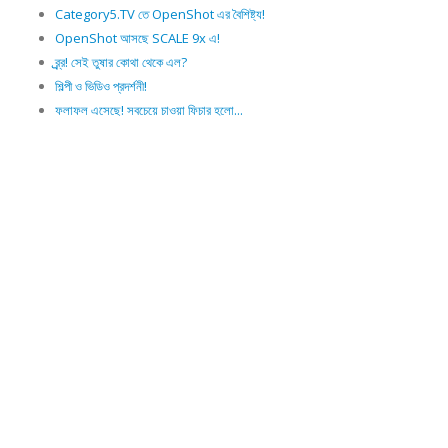
Category5.TV তে OpenShot এর বৈশিষ্ট্য!
OpenShot আসছে SCALE 9x এ!
ব্র্র্র! সেই তুষার কোথা থেকে এল?
শিল্পী ও ভিডিও প্রদর্শনী!
ফলাফল এসেছে! সবচেয়ে চাওয়া ফিচার হলো...