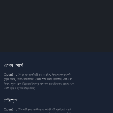
ওপেন-সোর্স
OpenShot™ ২০০৮ সালে তৈরি করা হয়েছিল, লিনাক্সের জন্য একটি
মুক্ত, সহজ, ওপেন-সোর্স ভিডিও এডিটর তৈরি করার প্রচেষ্টায়। এটি এখন
লিনাক্স, ম্যাক, এবং উইন্ডোজে উপলব্ধ, লক্ষ লক্ষ বার ডাউনলোড হয়েছে, এবং
একটি প্রকল্প হিসেবে বৃদ্ধি পাচ্ছে!
লাইসেন্স
OpenShot™ একটি মুক্ত সফটওয়্যার: আপনি এটি পুনর্বিতরণ এবং/