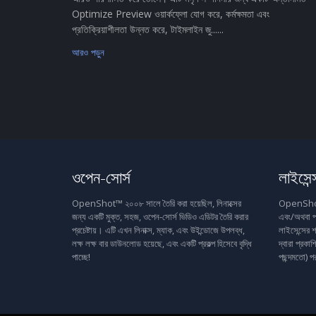
Optimize Preview ওয়ার্কফ্লো যোগ করে, কর্মক্ষমতা এবং
প্রতিক্রিয়াশীলতা উন্নত করে, টাইমলাইন জু......
আরও পড়ুন
ওপেন-সোর্স
লাইসেন্
OpenShot™ ২০০৮ সালে তৈরি করা হয়েছিল, লিনাক্সের
OpenShot™ 
জন্য একটি মুক্ত, সহজ, ওপেন-সোর্স ভিডিও এডিটর তৈরি করার
এবং/অথবা প
প্রচেষ্টায়। এটি এখন লিনাক্স, ম্যাক, এবং উইন্ডোজে উপলব্ধ,
লাইসেন্সের শ
লক্ষ লক্ষ বার ডাউনলোড হয়েছে, এবং একটি প্রকল্প হিসেবে বৃদ্ধি
দ্বারা প্রক
পাচ্ছে!
পছন্দমতো) প