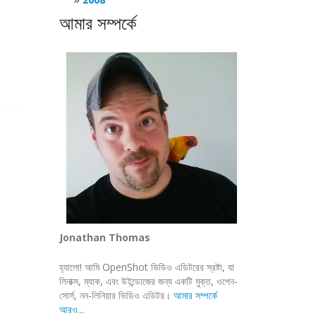
আমার সম্পর্কে
Jonathan Thomas
হ্যালো! আমি OpenShot ভিডিও এডিটরের স্রষ্টা, যা
লিনাক্স, ম্যাক, এবং উইন্ডোজের জন্য একটি মুক্ত, ওপেন-
সোর্স, নন-লিনিয়ার ভিডিও এডিটর।
আমার সম্পর্কে
আরও...