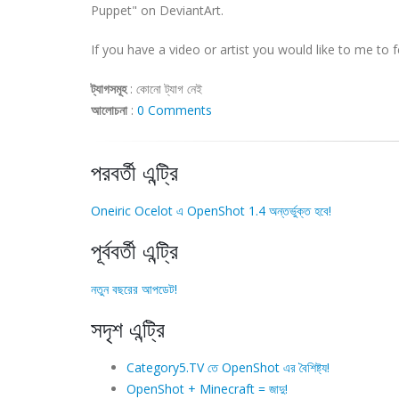
Puppet" on DeviantArt.
If you have a video or artist you would like to me to 
ট্যাগসমূহ
:
কোনো ট্যাগ নেই
আলোচনা
:
0 Comments
পরবর্তী এন্ট্রি
Oneiric Ocelot এ OpenShot 1.4 অন্তর্ভুক্ত হবে!
পূর্ববর্তী এন্ট্রি
নতুন বছরের আপডেট!
সদৃশ এন্ট্রি
Category5.TV তে OpenShot এর বৈশিষ্ট্য!
OpenShot + Minecraft = জাদু!