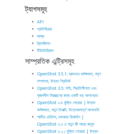
ট্যাগসমূহ
API
প্রতিক্রিয়া
মাস্ক
ট্রানজিশন
টিউটোরিয়াল
সাম্প্রতিক এন্ট্রিসমূহ
OpenShot 3.5.1: দ্রুততর কর্মক্ষমতা, মসৃণ
সম্পাদনা, উন্নত প্রিভিউ
OpenShot 3.5: গতি, স্থিতিশীলতা এবং
সৃজনশীল নিয়ন্ত্রণের জন্য একটি বড় আপগ্রেড
OpenShot ৩.৪ মুক্তি পেয়েছে | উন্নত
কর্মক্ষমতা, নতুন ইফেক্ট, উত্তেজনাপূর্ণ আপডেট!
স্মার্টার এডিটস, চমৎকার ডিজাইন |
OpenShot ৩.৩ এ নতুন কী আছে জানুন
OpenShot ৩.২.১ মুক্তি পেয়েছে | উন্নত