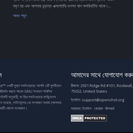
মসৃণ হয় এবং আপনার চূড়ান্ত এক্সপোর্টের গুণগত মান অপরিবর্তিত থাকে।...
আরও পড়ুন
স
আমাদের সাথে যোগাযোগ করু
একটি মুক্ত সফটওয়্যার: আপনি এটি পুনর্বিতরণ
ঠিকানা:
2931 Ridge Rd #101, Rockwall,
রিবর্তন করতে পারেন GNU সাধারণ পাবলিক
75032, United States
র্তাবলী অনুযায়ী, যা ফ্রি সফটওয়্যার ফাউন্ডেশন
ইমেইল:
support@openshot.org
াশিত হয়েছে, লাইসেন্সের ৩য় সংস্করণ অথবা (আপনার
রবর্তী কোনো সংস্করণ।
সহায়তা:
ইমেইল
·
ফোরাম
·
ডিসকর্ড