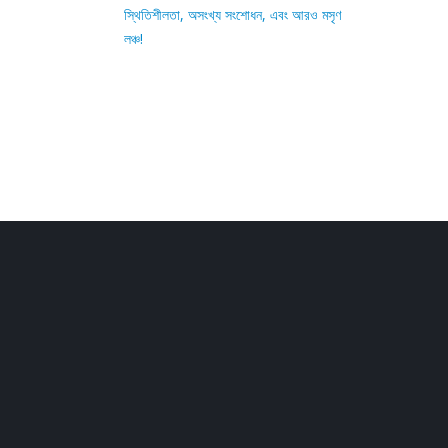
স্থিতিশীলতা, অসংখ্য সংশোধন, এবং আরও মসৃণ
লঞ্চ!