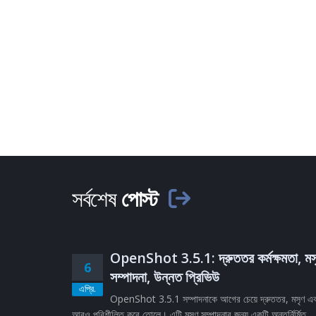
সর্বশেষ
পোস্ট
OpenShot 3.5.1: দ্রুততর কর্মক্ষমতা, মস
6
সম্পাদনা, উন্নত প্রিভিউ
এপ্রি.
OpenShot 3.5.1 সম্পাদনাকে আগের চেয়ে দ্রুততর, মসৃণ এ
আরও পরিশীলিত করে তোলে। এটি মসৃণ সম্পাদনার জন্য একটি অন্তর্নির্মিত