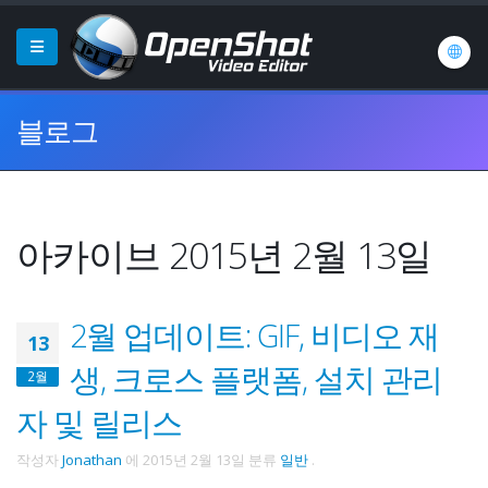
블로그
아카이브 2015년 2월 13일
2월 업데이트: GIF, 비디오 재
13
생, 크로스 플랫폼, 설치 관리
2월
자 및 릴리스
작성자
Jonathan
에
2015년 2월 13일
분류
일반
.