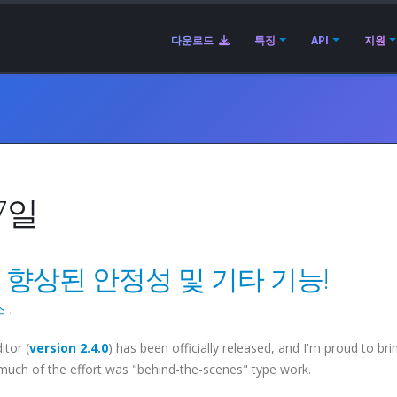
다운로드
특징
API
지원
7일
출시 | 향상된 안정성 및 기타 기능!
스
.
itor (
version 2.4.0
) has been officially released, and I'm proud to br
nd much of the effort was "behind-the-scenes" type work.