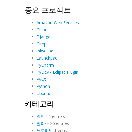
중요 프로젝트
Amazon Web Services
CLion
Django
Gimp
Inkscape
Launchpad
PyCharm
PyDev - Eclipse Plugin
PyQt
Python
Ubuntu
카테고리
일반
14 entries
릴리스
26 entries
튜토리얼
1 entry