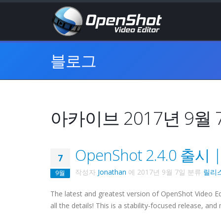
블로그
아카이브 2017년 9월 
OpenShot 2.4.0 
7
작성자
Jonathan
에
2017년 9월 7일
분류
릴리
9월
The latest and greatest version of OpenShot Video Ed
all the details! This is a stability-focused release, a