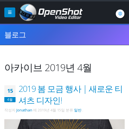
블로그
아카이브 2019년 4월
2019 봄 모금 행사 | 새로운 티
15
셔츠 디자인!
4월
작성자
Jonathan
에
2019년 4월 15일
분류
일반
.