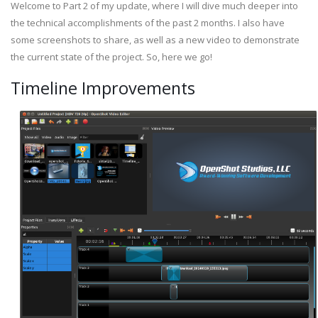
Welcome to Part 2 of my update, where I will dive much deeper into
the technical accomplishments of the past 2 months. I also have
some screenshots to share, as well as a new video to demonstrate
the current state of the project. So, here we go!
Timeline Improvements