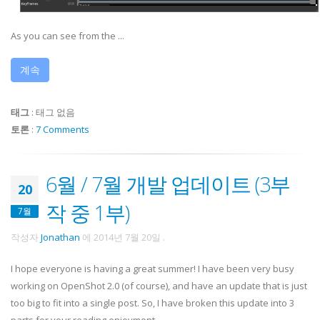
As you can see from the ...
계속
태그
:
태그 없음
토론
:
7 Comments
6월 / 7월 개발 업데이트 (3부
20
작 중 1부)
7월
작성자
Jonathan
에
2014년 7월 20일
.
I hope everyone is having a great summer! I have been very busy
working on OpenShot 2.0 (of course), and have an update that is just
too big to fit into a single post. So, I have broken this update into 3