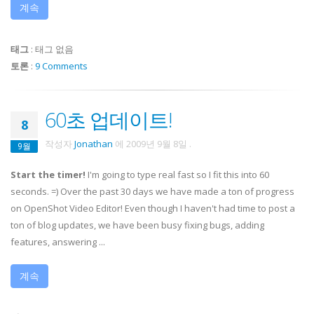
계속
태그
:
태그 없음
토론
:
9 Comments
60초 업데이트!
8
작성자
Jonathan
에
2009년 9월 8일
.
9월
Start the timer!
I'm going to type real fast so I fit this into 60
seconds. =) Over the past 30 days we have made a ton of progress
on OpenShot Video Editor! Even though I haven't had time to post a
ton of blog updates, we have been busy fixing bugs, adding
features, answering ...
계속