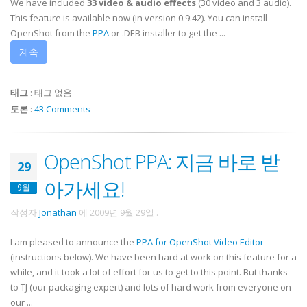
We have included
33
video & audio effects
(30 video and 3 audio).
This feature is available now (in version 0.9.42). You can install
OpenShot from the
PPA
or .DEB installer to get the ...
계속
태그
:
태그 없음
토론
:
43 Comments
OpenShot PPA: 지금 바로 받
29
아가세요!
9월
작성자
Jonathan
에
2009년 9월 29일
.
I am pleased to announce the
PPA for OpenShot Video Editor
(instructions below). We have been hard at work on this feature for a
while, and it took a lot of effort for us to get to this point. But thanks
to TJ (our packaging expert) and lots of hard work from everyone on
our ...