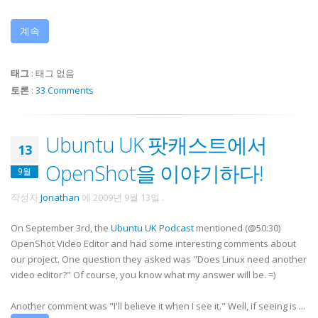
계속
태그
:
태그 없음
토론
:
33 Comments
Ubuntu UK 팟캐스트에서
13
OpenShot을 이야기하다!
9월
작성자
Jonathan
에
2009년 9월 13일
.
On September 3rd, the
Ubuntu UK Podcast
mentioned (@50:30)
OpenShot Video Editor and had some interesting comments about
our project. One question they asked was "Does Linux need another
video editor?" Of course, you know what my answer will be. =)
Another comment was "I'll believe it when I see it." Well, if seeing is ...