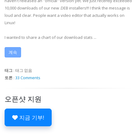
haven't released an "official" version yet. We just recently exceeded
10,000 downloads of our new .DEB installers!!! I think the message is
loud and clear. People want a video editor that actually works on
Linux!
I wanted to share a chart of our download stats ...
계속
태그
:
태그 없음
토론
:
33 Comments
오픈샷 지원
지금 기부!