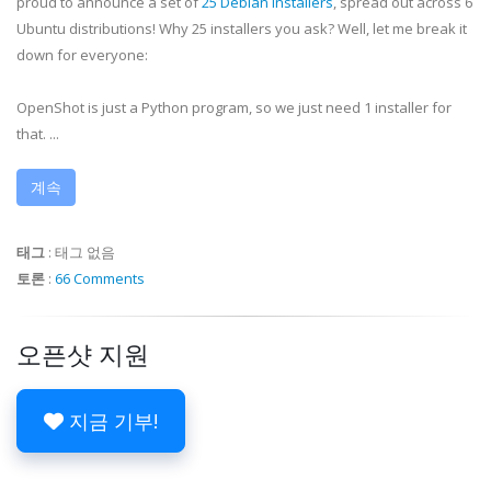
proud to announce a set of
25 Debian Installers
, spread out across 6
Ubuntu distributions! Why 25 installers you ask? Well, let me break it
down for everyone:
OpenShot is just a Python program, so we just need 1 installer for
that. ...
계속
태그
:
태그 없음
토론
:
66 Comments
오픈샷 지원
지금 기부!