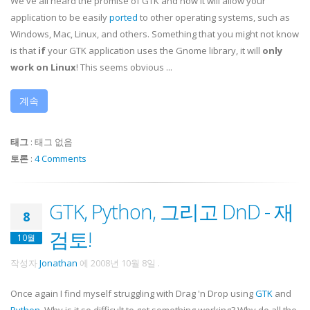
We've all heard the promise of GTK and how it will allow your
application to be easily
ported
to other operating systems, such as
Windows, Mac, Linux, and others. Something that you might not know
is that
if
your GTK application uses the Gnome library, it will
only
work on Linux
! This seems obvious ...
계속
태그
:
태그 없음
토론
:
4 Comments
GTK, Python, 그리고 DnD - 재
8
검토!
10월
작성자
Jonathan
에
2008년 10월 8일
.
Once again I find myself struggling with Drag 'n Drop using
GTK
and