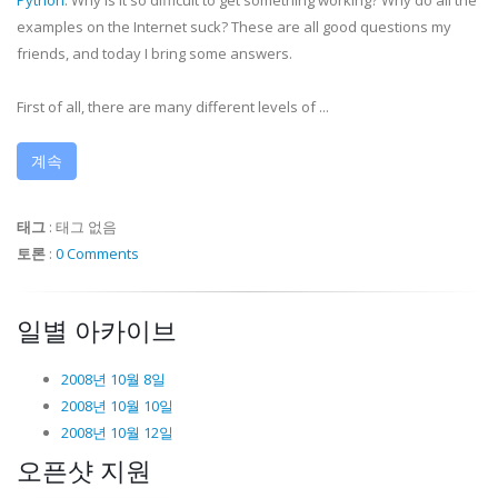
Python
. Why is it so difficult to get something working? Why do all the
examples on the Internet suck? These are all good questions my
friends, and today I bring some answers.
First of all, there are many different levels of ...
계속
태그
:
태그 없음
토론
:
0 Comments
일별 아카이브
2008년 10월 8일
2008년 10월 10일
2008년 10월 12일
오픈샷 지원