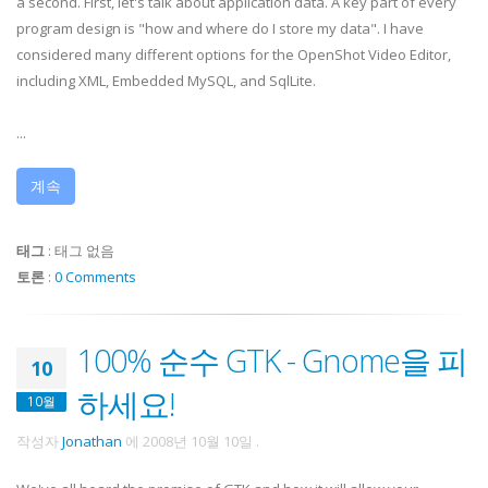
a second. First, let's talk about application data. A key part of every
program design is "how and where do I store my data". I have
considered many different options for the OpenShot Video Editor,
including XML, Embedded MySQL, and SqlLite.
...
계속
태그
:
태그 없음
토론
:
0 Comments
100% 순수 GTK - Gnome을 피
10
하세요!
10월
작성자
Jonathan
에
2008년 10월 10일
.