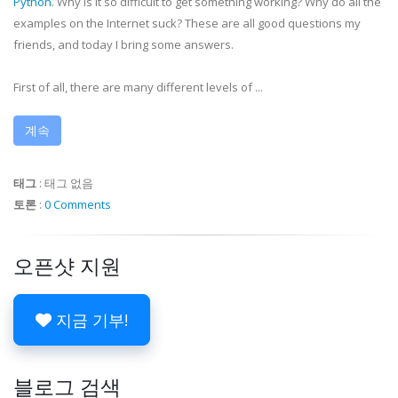
Python
. Why is it so difficult to get something working? Why do all the
examples on the Internet suck? These are all good questions my
friends, and today I bring some answers.
First of all, there are many different levels of ...
계속
태그
:
태그 없음
토론
:
0 Comments
오픈샷 지원
지금 기부!
블로그 검색