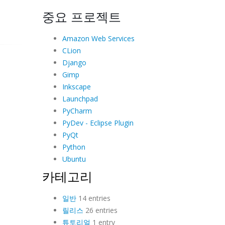
중요 프로젝트
Amazon Web Services
CLion
Django
Gimp
Inkscape
Launchpad
PyCharm
PyDev - Eclipse Plugin
PyQt
Python
Ubuntu
카테고리
일반
14 entries
릴리스
26 entries
튜토리얼
1 entry