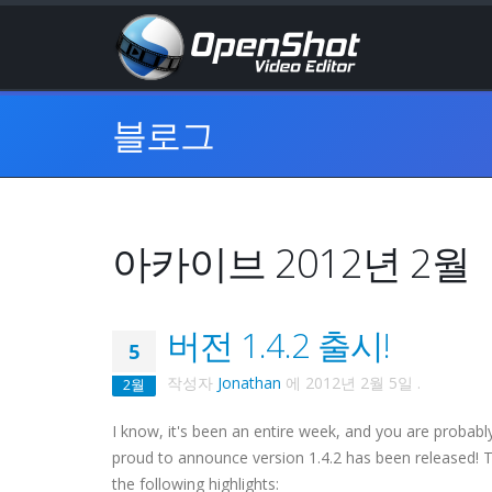
블로그
아카이브 2012년 2월
버전 1.4.2 출시!
5
작성자
Jonathan
에
2012년 2월 5일
.
2월
I know, it's been an entire week, and you are probab
proud to announce version 1.4.2 has been released! T
the following highlights: