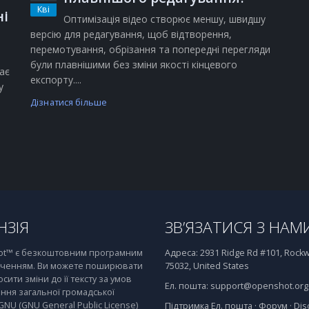
Кві
ні
Оптимізація відео створює меншу, швидшу
версію для редагування, щоб відтворення,
перемотування, обрізання та попередні перегляди
були плавнішими без зміни якості кінцевого
ає
експорту....
у
Дізнатися більше
НЗІЯ
ЗВ’ЯЗАТИСЯ З НАМ
t™ є безкоштовним програмним
Адреса:
2931 Ridge Rd #101, Rockwa
ченням. Ви можете поширювати
75032, United States
осити зміни до її тексту за умов
Ел. пошта:
support@openshot.org
ння загальної громадської
 GNU (GNU General Public License)
Підтримка
Ел. пошта
·
Форум
·
Dis