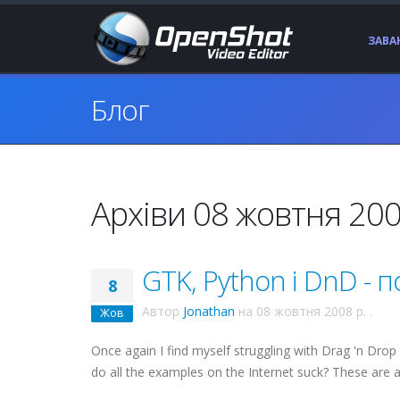
ЗАВ
Блог
Архіви 08 жовтня 200
GTK, Python і DnD - 
8
Автор
Jonathan
на
08 жовтня 2008 р.
.
Жов
Once again I find myself struggling with Drag 'n Drop
do all the examples on the Internet suck? These are 