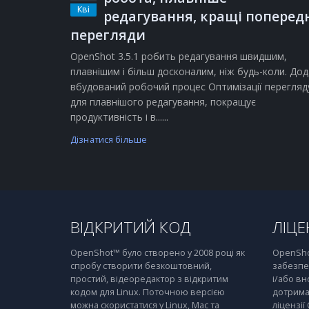
Кві
редагування, кращі поперед
перегляди
OpenShot 3.5.1 робить редагування швидшим,
плавнішим і більш досконалим, ніж будь-коли. Дод
вбудований робочий процес Оптимізації перегляд
для плавнішого редагування, покращує
продуктивність і в......
Дізнатися більше
ВІДКРИТИЙ КОД
ЛІЦЕ
OpenShot™ було створено у 2008 році як
OpenSho
спробу створити безкоштовний,
забезпе
простий, відеоредактор з відкритим
і/або вн
кодом для Linux. Поточною версією
дотрима
можна скористатися у Linux, Mac та
ліцензії