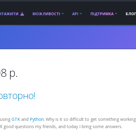
АНТАЖИТИ
МОЖЛИВОСТІ
API
ПІДТРИМКА
БЛО
8 р.
повторно!
 using
GTK
and
Python
. Why is it so difficult to get something workin
all good questions my friends, and today I bring some answers.