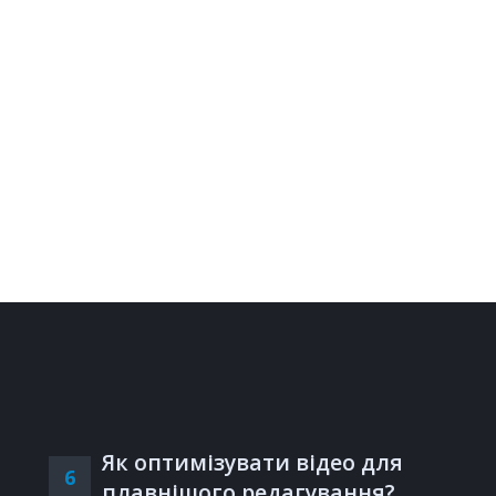
Як оптимізувати відео для
6
плавнішого редагування?