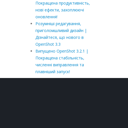
Покращена продуктивність,
нові ефекти, захоплюючі
оновлення!
Розумніші редагування,
приголомшливий дизайн |
Дізнайтеся, що нового в
OpenShot 3.3
Випущено OpenShot 3.2.1 |
Покращена стабільність,
численні виправлення та
плавніший запуск!