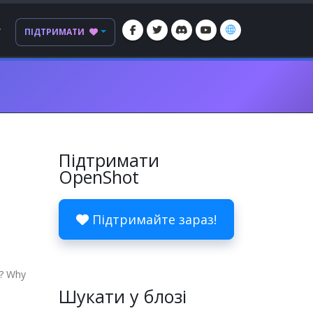
Г
ПІДТРИМАТИ
Підтримати
OpenShot
Підтримайте зараз!
g? Why
Шукати у блозі