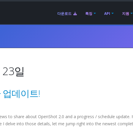
다운로드
특징
API
지원
 23일
 업데이트!
news to share about OpenShot 2.0 and a progress / schedule update. I
 I delve into those details, let me jump right into the newest comple