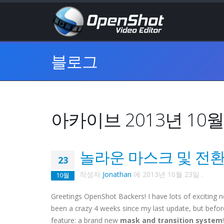
블로그
아카이브 2013년 10월
놀라운 마스크 및 전환
23
작성자
Jonathan
에
2013년 10월 23일
.
10월
Greetings OpenShot Backers! I have lots of exciting 
been a crazy 4 weeks since my last update, but before
feature: a brand new
mask and transition system
!