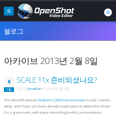
블로그
아카이브 2013년 2월 8일
SCALE 11x 준비되셨나요?
8
작성자
Jonathan
에
2013년 2월 8일
.
2월
The eleventh annual
Southern California Linux Expo
is only 2 weeks
away, and I hope you have already made plans to attend the show!
It is a great event, with many interesting booths, presentations,