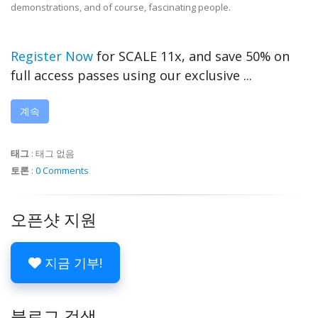
demonstrations, and of course, fascinating people.
Register Now
for SCALE 11x, and save 50% on
full access passes using our exclusive ...
계속
태그
:
태그 없음
토론
:
0 Comments
오픈샷 지원
지금 기부!
블로그 검색