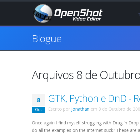
Blogue
Arquivos 8 de Outubr
GTK, Python e DnD - Re
8
Escrito por
Jonathan
em
8 de Outubro de 20
Out
Once again I find myself struggling with Drag 'n Drop
do all the examples on the Internet suck? These are 