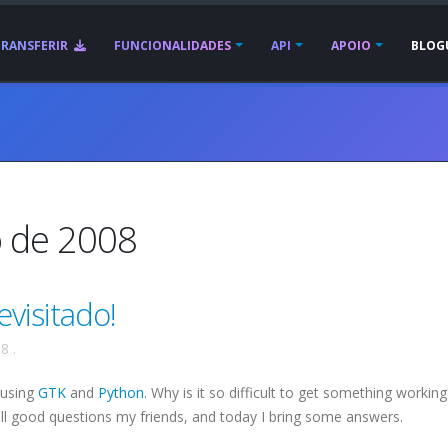
TRANSFERIR
FUNCIONALIDADES
API
APOIO
BLOG
o de 2008
visitado!
08
.
 using
GTK
and
Python
. Why is it so difficult to get something workin
all good questions my friends, and today I bring some answers.