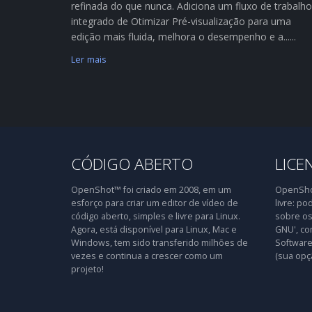
refinada do que nunca. Adiciona um fluxo de trabalho
integrado de Otimizar Pré-visualização para uma
edição mais fluida, melhora o desempenho e a......
Ler mais
CÓDIGO ABERTO
LICE
OpenShot™ foi criado em 2008, em um
OpenShot
esforço para criar um editor de vídeo de
livre: po
código aberto, simples e livre para Linux.
sobre os
Agora, está disponível para Linux, Mac e
GNU', co
Windows, tem sido transferido milhões de
Software 
vezes e continua a crescer como um
(sua opç
projeto!