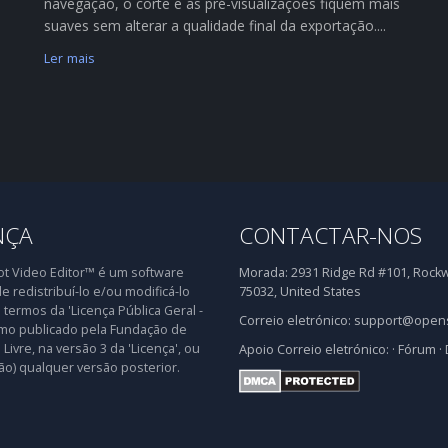
navegação, o corte e as pré-visualizações fiquem mais
suaves sem alterar a qualidade final da exportação....
Ler mais
NÇA
CONTACTAR-NOS
 Video Editor™ é um software
Morada:
2931 Ridge Rd #101, Rockwa
de redistribuí-lo e/ou modificá-lo
75032, United States
 termos da 'Licença Pública Geral -
Correio eletrónico:
support@opens
mo publicado pela Fundação de
Livre, na versão 3 da 'Licença', ou
Apoio
Correio eletrónico:
·
Fórum
·
ão) qualquer versão posterior.