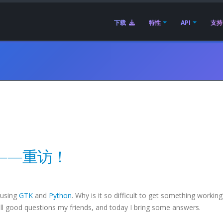
下载
特性
API
支持
拖放——重访！
 using
GTK
and
Python
. Why is it so difficult to get something workin
all good questions my friends, and today I bring some answers.