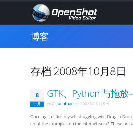
博客
存档 2008年10月8日
GTK、Python 与
8
作者
Jonathan
于
2008年10月8日
.
十月
Once again I find myself struggling with Drag 'n Drop
do all the examples on the Internet suck? These are 