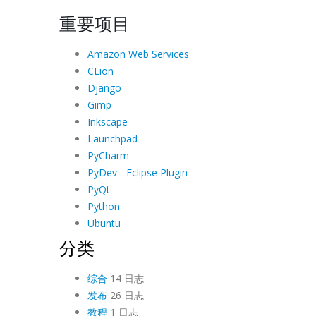
重要项目
Amazon Web Services
CLion
Django
Gimp
Inkscape
Launchpad
PyCharm
PyDev - Eclipse Plugin
PyQt
Python
Ubuntu
分类
综合
14 日志
发布
26 日志
教程
1 日志