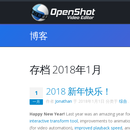
博客
存档 2018年1月
2018 新年快乐！
1
作者
Jonathan
于
2018年1月1日
分类于
综合
.
一月
Happy New Year!
Last year was an amazing year f
interactive transform tool
, improvements to animati
(for video automation),
improved playback speed
, an