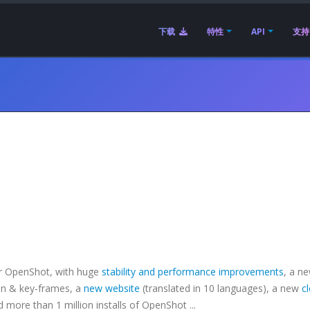
下载
特性
API
支持
or OpenShot, with huge
stability and performance improvements
, a n
on & key-frames, a
new website
(translated in 10 languages), a new
c
d more than 1 million installs of OpenShot ...