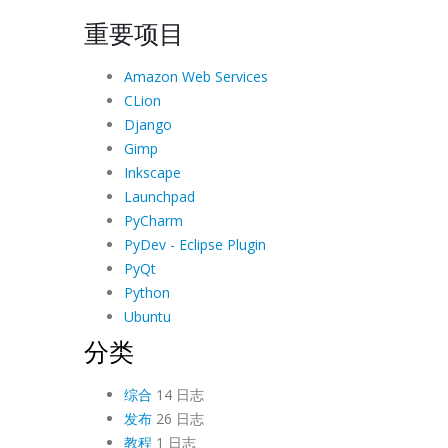
重要项目
Amazon Web Services
CLion
Django
Gimp
Inkscape
Launchpad
PyCharm
PyDev - Eclipse Plugin
PyQt
Python
Ubuntu
分类
综合
14 日志
发布
26 日志
教程
1 日志