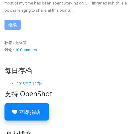
most of my time has been spent working on C++ libraries (which is a
bit challenging to share at this point), ...
继续
标签
:
无标签
讨论
:
10 Comments
每日存档
2013年7月27日
支持 OpenShot
立即捐助!