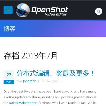
博客
存档 2013年7月
分布式编辑、奖励及更多！
27
作者
Jonathan
于
2013年7月27日
.
七月
Over the past 6 weeks I have been hard at work, and have many
exciting updates to share, including an upcoming presentation at
the
Dallas Makerspace
(for those who live in North Texas). While