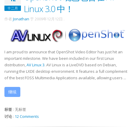
Linux 3.0 中！
十二月
作者
Jonathan
于
2009年12月12日
.
I am proud to announce that OpenShot Video Editor has just hit an
important milestone. We have been included in our first Linux
distribution,
AV Linux 3
. AV Linux is a LiveDVD based on Debian,
running the LXDE desktop environment. It features a full complement
of the best FOSS Multimedia Applications available, allowing users ...
继续
标签
:
无标签
讨论
:
12 Comments