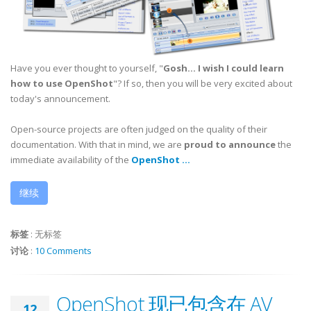
Have you ever thought to yourself, "
Gosh... I wish I could learn
how to use OpenShot
"? If so, then you will be very excited about
today's announcement.
Open-source projects are often judged on the quality of their
documentation. With that in mind, we are
proud to announce
the
immediate availability of the
OpenShot ...
继续
标签
:
无标签
讨论
:
10 Comments
OpenShot 现已包含在 AV
12