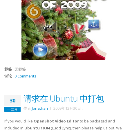
标签
:
无标签
讨论
:
0 Comments
请求在 Ubuntu 中打包
30
作者
Jonathan
于
2009年12月30日
.
十二月
If you would like
OpenShot Video Editor
to be packaged and
included in
Ubuntu 10.04
(Lucid Lynx), then please help us out. We