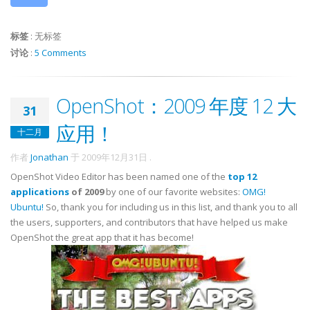
标签
:
无标签
讨论
:
5 Comments
OpenShot：2009 年度 12 大
31
应用！
十二月
作者
Jonathan
于
2009年12月31日
.
OpenShot Video Editor has been named one of the
top 12
applications
of 2009
by one of our favorite websites:
OMG!
Ubuntu!
So, thank you for including us in this list, and thank you to all
the users, supporters, and contributors that have helped us make
OpenShot the great app that it has become!