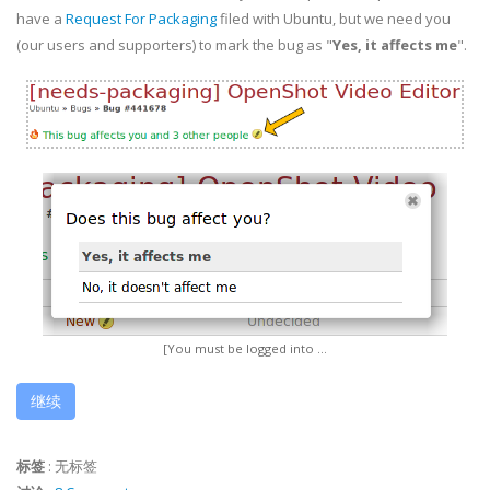
have a
Request For Packaging
filed with Ubuntu, but we need you
(our users and supporters) to mark the bug as "
Yes, it affects me
".
[You must be logged into ...
继续
标签
:
无标签