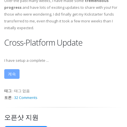
Over the past many weeks, I have made some
tremendous
progress
and have lots of exciting updates to share with you! For
those who were wondering, I did finally get my Kickstarter funds
transferred to me, even though it took a few more weeks than I
initially expected.
Cross-Platform Update
I have setup a complete ...
계속
태그
:
태그 없음
토론
:
32 Comments
오픈샷 지원