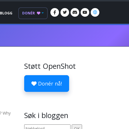
BLOGG
DONÉR
Støtt OpenShot
Donér nå!
g? Why
Søk i bloggen