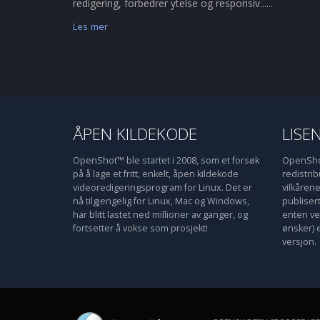
redigering, forbedrer ytelse og responsiv......
Les mer
ÅPEN KILDEKODE
LISE
OpenShot™ ble startet i 2008, som et forsøk
OpenShot
på å lage et fritt, enkelt, åpen kildekode
redistri
videoredigeringsprogram for Linux. Det er
vilkåren
nå tilgjengelig for Linux, Mac og Windows,
publiser
har blitt lastet ned millioner av ganger, og
enten ve
fortsetter å vokse som prosjekt!
ønsker) 
versjon.