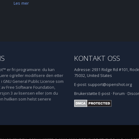
Les mer
NS
KONTAKT OSS
™ er fri programvare: du kan
Adresse:
2931 Ridge Rd #101, Rockw
buere og/eller modifisere den etter
75032, United States
e i GNU General Public License som
E-post:
support@openshot.org
t av Free Software Foundation,
rsjon 3 av lisensen eller (om du
Brukerstøtte
E-post
·
Forum
·
Disco
en hvilken som helst senere