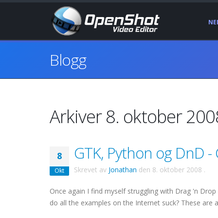
NE
Blogg
Arkiver 8. oktober 200
GTK, Python og DnD - 
8
Skrevet av
Jonathan
den
8. oktober 2008
.
Okt
Once again I find myself struggling with Drag 'n Drop
do all the examples on the Internet suck? These are 