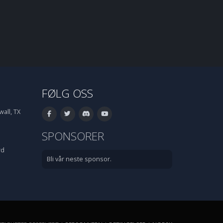
FØLG OSS
all, TX
SPONSORER
rd
Bli vår neste sponsor.