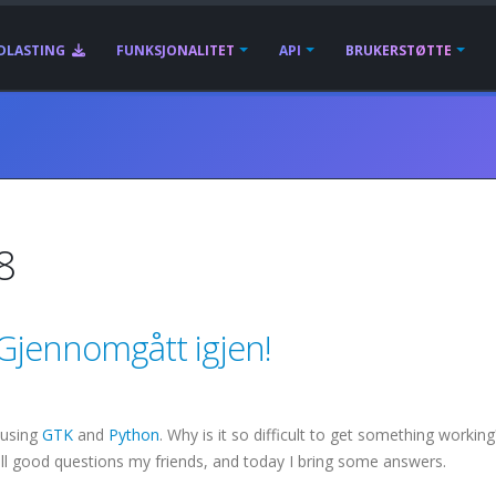
DLASTING
FUNKSJONALITET
API
BRUKERSTØTTE
8
Gjennomgått igjen!
 using
GTK
and
Python
. Why is it so difficult to get something workin
all good questions my friends, and today I bring some answers.