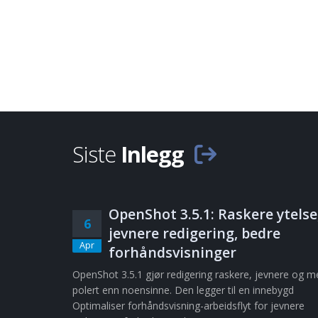
Siste
Inlegg
OpenShot 3.5.1: Raskere ytelse
6
jevnere redigering, bedre
Apr
forhåndsvisninger
OpenShot 3.5.1 gjør redigering raskere, jevnere og m
polert enn noensinne. Den legger til en innebygd
Optimaliser forhåndsvisning-arbeidsflyt for jevnere