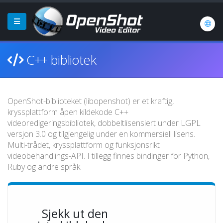
C++ bibliotek
OpenShot-biblioteket (libopenshot) er et kraftig,
kryssplattform åpen kildekode C++
videoredigeringsbibliotek, dobbeltlisensiert under LGPL
versjon 3.0 og tilgjengelig under en kommersiell lisens.
Multi-trådet, kryssplattform og funksjonsrikt
videobehandlings-API. I tillegg finnes bindinger for Python,
Ruby og andre språk.
Sjekk ut den