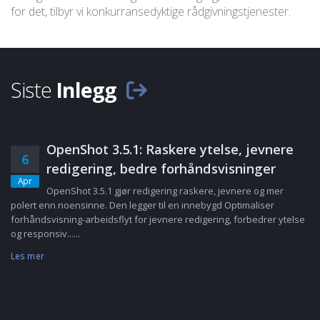
for det, tilbyr vi konkurransedyktige rådgivningstjenester.
Siste
Inlegg
OpenShot 3.5.1: Raskere ytelse, jevnere
6
redigering, bedre forhåndsvisninger
Apr
OpenShot 3.5.1 gjør redigering raskere, jevnere og mer
polert enn noensinne. Den legger til en innebygd Optimaliser
forhåndsvisning-arbeidsflyt for jevnere redigering, forbedrer ytelse
og responsiv......
Les mer