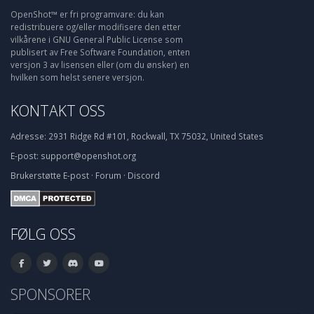
OpenShot™ er fri programvare: du kan
redistribuere og/eller modifisere den etter
vilkårene i GNU General Public License som
publisert av Free Software Foundation, enten
versjon 3 av lisensen eller (om du ønsker) en
hvilken som helst senere versjon.
KONTAKT OSS
Adresse:
2931 Ridge Rd #101, Rockwall, TX 75032, United States
E-post:
support@openshot.org
Brukerstøtte
E-post
·
Forum
·
Discord
FØLG OSS
SPONSORER