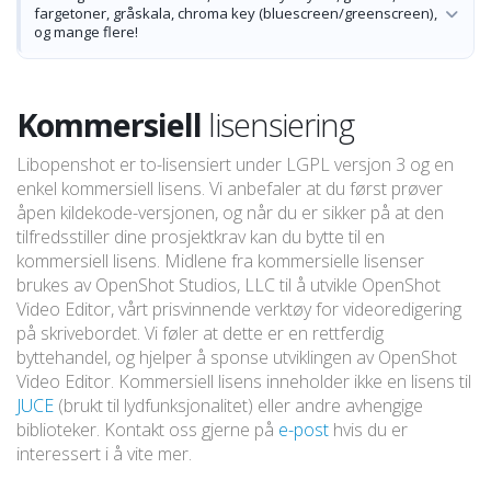
fargetoner, gråskala, chroma key (bluescreen/greenscreen),
og mange flere!
Kommersiell
lisensiering
Libopenshot er to-lisensiert under LGPL versjon 3 og en
enkel kommersiell lisens. Vi anbefaler at du først prøver
åpen kildekode-versjonen, og når du er sikker på at den
tilfredsstiller dine prosjektkrav kan du bytte til en
kommersiell lisens. Midlene fra kommersielle lisenser
brukes av OpenShot Studios, LLC til å utvikle OpenShot
Video Editor, vårt prisvinnende verktøy for videoredigering
på skrivebordet. Vi føler at dette er en rettferdig
byttehandel, og hjelper å sponse utviklingen av OpenShot
Video Editor. Kommersiell lisens inneholder ikke en lisens til
JUCE
(brukt til lydfunksjonalitet) eller andre avhengige
biblioteker. Kontakt oss gjerne på
e-post
hvis du er
interessert i å vite mer.