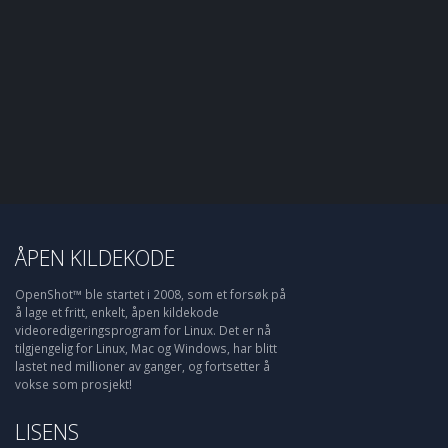
ÅPEN KILDEKODE
OpenShot™ ble startet i 2008, som et forsøk på
å lage et fritt, enkelt, åpen kildekode
videoredigeringsprogram for Linux. Det er nå
tilgjengelig for Linux, Mac og Windows, har blitt
lastet ned millioner av ganger, og fortsetter å
vokse som prosjekt!
LISENS