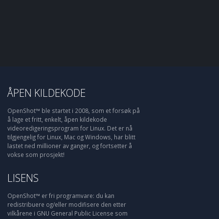
ÅPEN KILDEKODE
OpenShot™ ble startet i 2008, som et forsøk på
å lage et fritt, enkelt, åpen kildekode
videoredigeringsprogram for Linux. Det er nå
tilgjengelig for Linux, Mac og Windows, har blitt
lastet ned millioner av ganger, og fortsetter å
vokse som prosjekt!
LISENS
OpenShot™ er fri programvare: du kan
redistribuere og/eller modifisere den etter
vilkårene i GNU General Public License som