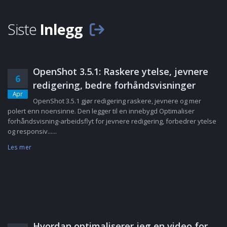
Siste
Inlegg
OpenShot 3.5.1: Raskere ytelse, jevnere
6
redigering, bedre forhåndsvisninger
Apr
OpenShot 3.5.1 gjør redigering raskere, jevnere og mer
polert enn noensinne. Den legger til en innebygd Optimaliser
forhåndsvisning-arbeidsflyt for jevnere redigering, forbedrer ytelse
og responsiv......
Les mer
Hvordan optimaliserer jeg en video for