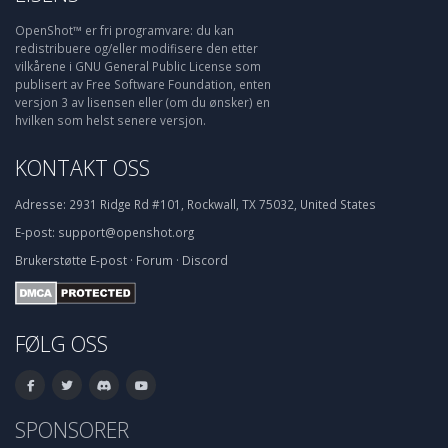
OpenShot™ er fri programvare: du kan
redistribuere og/eller modifisere den etter
vilkårene i GNU General Public License som
publisert av Free Software Foundation, enten
versjon 3 av lisensen eller (om du ønsker) en
hvilken som helst senere versjon.
KONTAKT OSS
Adresse:
2931 Ridge Rd #101, Rockwall, TX 75032, United States
E-post:
support@openshot.org
Brukerstøtte
E-post
·
Forum
·
Discord
FØLG OSS
SPONSORER