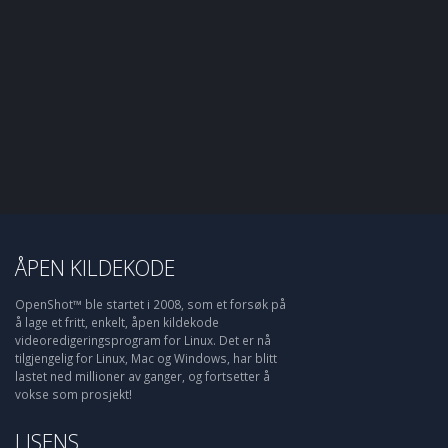
ÅPEN KILDEKODE
OpenShot™ ble startet i 2008, som et forsøk på
å lage et fritt, enkelt, åpen kildekode
videoredigeringsprogram for Linux. Det er nå
tilgjengelig for Linux, Mac og Windows, har blitt
lastet ned millioner av ganger, og fortsetter å
vokse som prosjekt!
LISENS