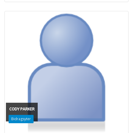
CODY PARKER
Bidragsyter