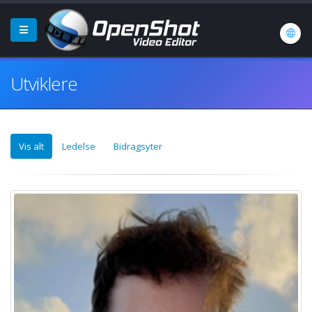
Utviklere
Vis alt
Ledelse
Bidragsyter