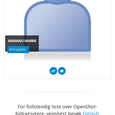
MARIANO MARINI
Bidragsyter
For fullstendig liste over OpenShot-
bidragsytere, vennligst besøk
GitHub
.