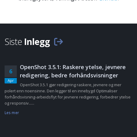
Siste
Inlegg
OpenShot 3.5.1: Raskere ytelse, jevnere
6
redigering, bedre forhåndsvisninger
Apr
OpenShot 3.5.1 gjør redigering raskere, jevnere og mer
polert enn noensinne. Den legger til en innebygd Optimaliser
forhåndsvisning-arbeidsflyt for jevnere redigering, forbedrer ytelse
og responsiv......
Les mer