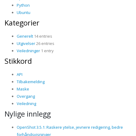
Python
Ubuntu
Kategorier
Generelt
14 entries
Utgivelser
26 entries
Veiledninger
1 entry
Stikkord
API
Tilbakemelding
Maske
Overgang
Veiledning
Nylige innlegg
OpenShot 3.5.1: Raskere ytelse, jevnere redigering, bedre
forhåndsvisninger