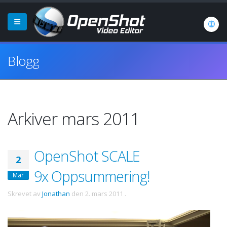
Blogg
Arkiver mars 2011
OpenShot SCALE
2
9x Oppsummering!
Mar
Skrevet av
Jonathan
den
2. mars 2011
.