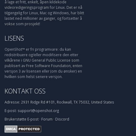
å lage et fritt, enkelt, åpen kildekode
videoredigeringsprogram for Linux. Det er nå
tilgjengelig for Linux, Mac og Windows, har blitt
lastet ned millioner av ganger, og fortsetter å
vokse som prosjekt!
LISENS
OpenShot™ er fri programvare: du kan
redistribuere og/eller modifisere den etter
vilkårene i GNU General Public License som
publisert av Free Software Foundation, enten
versjon 3 av lisensen eller (om du ønsker) en
hvilken som helst senere versjon.
KONTAKT OSS
Adresse:
2931 Ridge Rd #101, Rockwall, TX 75032, United States
E-post:
support@openshot.org
Brukerstøtte
E-post
·
Forum
·
Discord