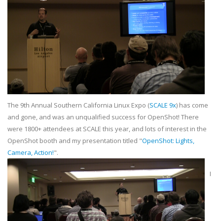
The 9th Annual Southern California Linux Expo (
SCALE 9x
) has come
and gone, and was an unqualified success for OpenShot! There
were 1800+ attendees at SCALE this year, and lots of interest in the
OpenShot booth and my presentation titled "
OpenShot: Lights,
Camera, Action!
".
I