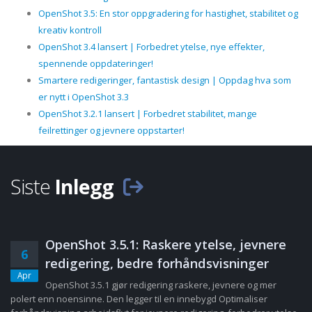
OpenShot 3.5: En stor oppgradering for hastighet, stabilitet og
kreativ kontroll
OpenShot 3.4 lansert | Forbedret ytelse, nye effekter,
spennende oppdateringer!
Smartere redigeringer, fantastisk design | Oppdag hva som
er nytt i OpenShot 3.3
OpenShot 3.2.1 lansert | Forbedret stabilitet, mange
feilrettinger og jevnere oppstarter!
Siste
Inlegg
OpenShot 3.5.1: Raskere ytelse, jevnere
6
redigering, bedre forhåndsvisninger
Apr
OpenShot 3.5.1 gjør redigering raskere, jevnere og mer
polert enn noensinne. Den legger til en innebygd Optimaliser