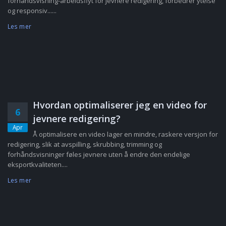
forhåndsvisning-arbeidsflyt for jevnere redigering, forbedrer ytelse
og responsiv......
Les mer
Hvordan optimaliserer jeg en video for
6
jevnere redigering?
Apr
Å optimalisere en video lager en mindre, raskere versjon for
redigering, slik at avspilling, skrubbing, trimming og
forhåndsvisninger føles jevnere uten å endre den endelige
eksportkvaliteten....
Les mer