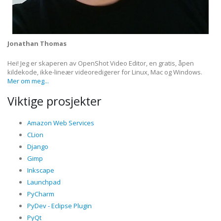
Jonathan Thomas
Hei! Jeg er skaperen av OpenShot Video Editor, en gratis, åpen
kildekode, ikke-lineær videoredigerer for Linux, Mac og Windows.
Mer om meg...
Viktige prosjekter
Amazon Web Services
CLion
Django
Gimp
Inkscape
Launchpad
PyCharm
PyDev - Eclipse Plugin
PyQt