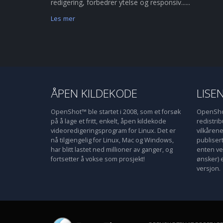
redigering, forbedrer ytelse og responsiv......
Les mer
ÅPEN KILDEKODE
LISE
OpenShot™ ble startet i 2008, som et forsøk
OpenShot
på å lage et fritt, enkelt, åpen kildekode
redistri
videoredigeringsprogram for Linux. Det er
vilkåren
nå tilgjengelig for Linux, Mac og Windows,
publiser
har blitt lastet ned millioner av ganger, og
enten ve
fortsetter å vokse som prosjekt!
ønsker) 
versjon.