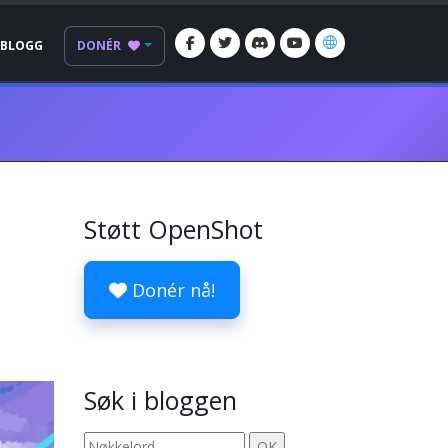
BLOGG
DONÉR
Støtt OpenShot
Donér nå!
Søk i bloggen