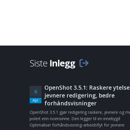
Siste
Inlegg
OpenShot 3.5.1: Raskere ytelse
6
jevnere redigering, bedre
Apr
forhåndsvisninger
OpenShot 3.5.1 gjør redigering raskere, jevnere og m
polert enn noensinne. Den legger til en innebygd
Optimaliser forhåndsvisning-arbeidsflyt for jevnere