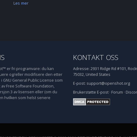
Les mer
NS
KONTAKT OSS
™ er fri programvare: du kan
Adresse:
2931 Ridge Rd #101, Rockw
buere og/eller modifisere den etter
75032, United States
e i GNU General Public License som
E-post:
support@openshot.org
t av Free Software Foundation,
rsjon 3 av lisensen eller (om du
Brukerstøtte
E-post
·
Forum
·
Disco
en hvilken som helst senere