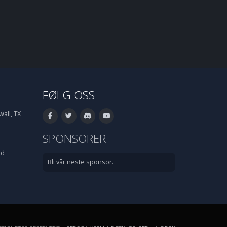
FØLG OSS
all, TX
SPONSORER
rd
Bli vår neste sponsor.