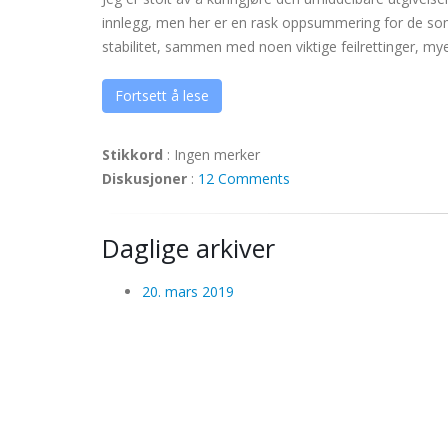
innlegg, men her er en rask oppsummering for de som h
stabilitet, sammen med noen viktige feilrettinger, m
Fortsett å lese
Stikkord
:
Ingen merker
Diskusjoner
:
12 Comments
Daglige arkiver
20. mars 2019