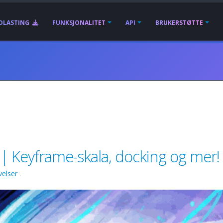
DLASTING
FUNKSJONALITET
API
BRUKERSTØTTE
 | Keyframe-skala, docking og mer!
velser
.