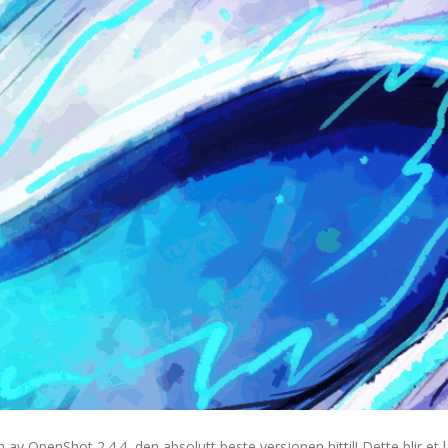
 av OpenShot 2.4.4, den absolutt beste versjonen hittil! Dette blir et 