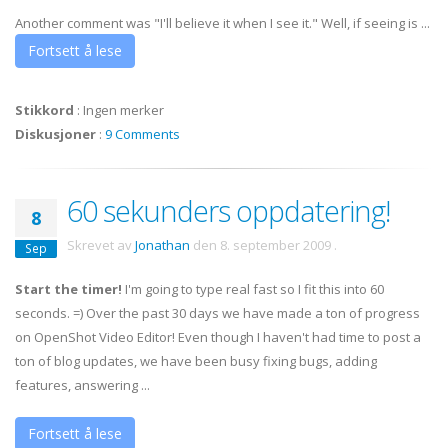
Another comment was "I'll believe it when I see it." Well, if seeing is ...
Fortsett å lese
Stikkord
:
Ingen merker
Diskusjoner
:
9 Comments
60 sekunders oppdatering!
8
Skrevet av
Jonathan
den
8. september 2009
.
Sep
Start the timer!
I'm going to type real fast so I fit this into 60
seconds. =) Over the past 30 days we have made a ton of progress
on OpenShot Video Editor! Even though I haven't had time to post a
ton of blog updates, we have been busy fixing bugs, adding
features, answering ...
Fortsett å lese