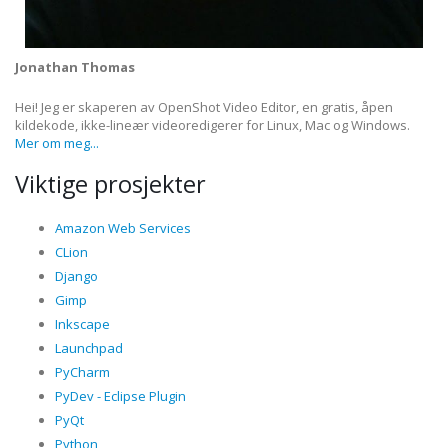
Jonathan Thomas
Hei! Jeg er skaperen av OpenShot Video Editor, en gratis, åpen
kildekode, ikke-lineær videoredigerer for Linux, Mac og Windows.
Mer om meg...
Viktige prosjekter
Amazon Web Services
CLion
Django
Gimp
Inkscape
Launchpad
PyCharm
PyDev - Eclipse Plugin
PyQt
Python