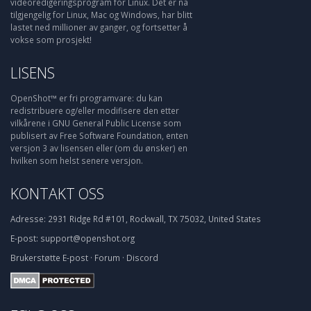
videoredigeringsprogram for Linux. Det er nå
tilgjengelig for Linux, Mac og Windows, har blitt
lastet ned millioner av ganger, og fortsetter å
vokse som prosjekt!
LISENS
OpenShot™ er fri programvare: du kan
redistribuere og/eller modifisere den etter
vilkårene i GNU General Public License som
publisert av Free Software Foundation, enten
versjon 3 av lisensen eller (om du ønsker) en
hvilken som helst senere versjon.
KONTAKT OSS
Adresse:
2931 Ridge Rd #101, Rockwall, TX 75032, United States
E-post:
support@openshot.org
Brukerstøtte
E-post
·
Forum
·
Discord