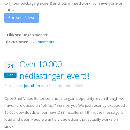
to TJ (our packaging expert) and lots of hard work from everyone on
our ...
Fortsett å lese
Stikkord
:
Ingen merker
Diskusjoner
:
32 Comments
Over 10 000
21
nedlastinger levert!!!
Sep
Skrevet av
Jonathan
den
21. september 2009
.
OpenShot Video Editor continues to gain popularity, even though we
haven't released an "official" version yet. We just recently exceeded
10,000 downloads of our new .DEB installers!!! I think the message is
loud and clear. People want a video editor that actually works on
Linux!