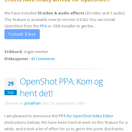
We have included
33
video & audio effects
(30 video and 3 audio).
This feature is available now (in version 0.9.42). You can install
OpenShot from the
PPA
or .DEB installer to get the ...
Fortsett å lese
Stikkord
:
Ingen merker
Diskusjoner
:
43 Comments
OpenShot PPA: Kom og
29
hent det!
Sep
Skrevet av
Jonathan
den
29. september 2009
.
I am pleased to announce the
PPA for OpenShot Video Editor
(instructions below). We have been hard at work on this feature for a
while, and it took a lot of effort for us to get to this point. But thanks