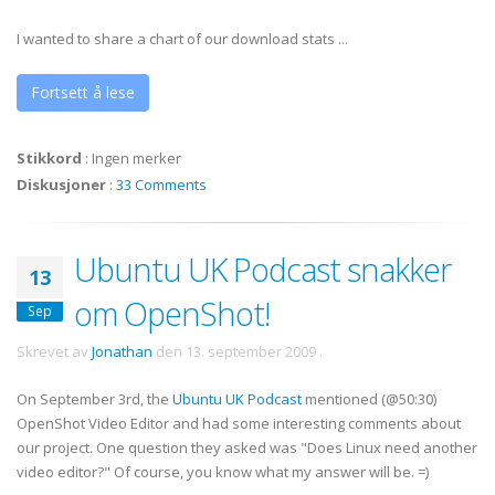
I wanted to share a chart of our download stats ...
Fortsett å lese
Stikkord
:
Ingen merker
Diskusjoner
:
33 Comments
Ubuntu UK Podcast snakker
13
om OpenShot!
Sep
Skrevet av
Jonathan
den
13. september 2009
.
On September 3rd, the
Ubuntu UK Podcast
mentioned (@50:30)
OpenShot Video Editor and had some interesting comments about
our project. One question they asked was "Does Linux need another
video editor?" Of course, you know what my answer will be. =)