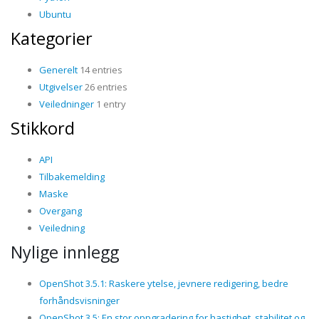
Ubuntu
Kategorier
Generelt
14 entries
Utgivelser
26 entries
Veiledninger
1 entry
Stikkord
API
Tilbakemelding
Maske
Overgang
Veiledning
Nylige innlegg
OpenShot 3.5.1: Raskere ytelse, jevnere redigering, bedre
forhåndsvisninger
OpenShot 3.5: En stor oppgradering for hastighet, stabilitet og