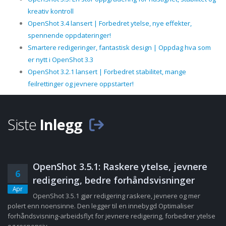
kreativ kontroll
OpenShot 3.4 lansert | Forbedret ytelse, nye effekter,
spennende oppdateringer!
Smartere redigeringer, fantastisk design | Oppdag hva som
er nytt i OpenShot 3.3
OpenShot 3.2.1 lansert | Forbedret stabilitet, mange
feilrettinger og jevnere oppstarter!
Siste
Inlegg
OpenShot 3.5.1: Raskere ytelse, jevnere
6
redigering, bedre forhåndsvisninger
Apr
OpenShot 3.5.1 gjør redigering raskere, jevnere og mer
polert enn noensinne. Den legger til en innebygd Optimaliser
forhåndsvisning-arbeidsflyt for jevnere redigering, forbedrer ytelse