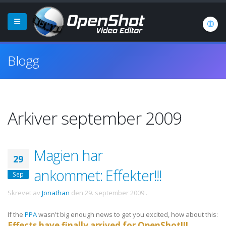
Blogg
Arkiver september 2009
Magien har
29
ankommet: Effekter!!!
Sep
Skrevet av
Jonathan
den
29. september 2009
.
If the
PPA
wasn't big enough news to get you excited, how about this:
Effects have finally arrived for OpenShot!!!