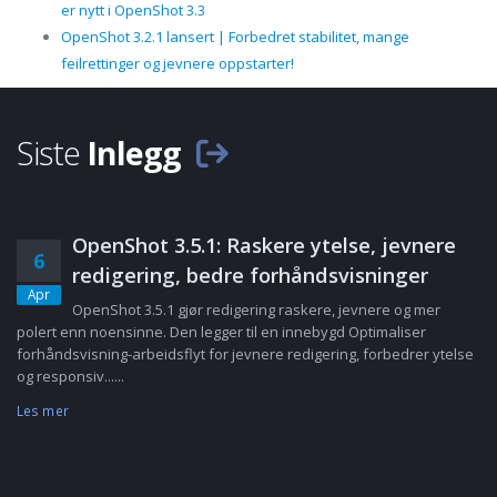
er nytt i OpenShot 3.3
OpenShot 3.2.1 lansert | Forbedret stabilitet, mange
feilrettinger og jevnere oppstarter!
Siste
Inlegg
OpenShot 3.5.1: Raskere ytelse, jevnere
6
redigering, bedre forhåndsvisninger
Apr
OpenShot 3.5.1 gjør redigering raskere, jevnere og mer
polert enn noensinne. Den legger til en innebygd Optimaliser
forhåndsvisning-arbeidsflyt for jevnere redigering, forbedrer ytelse
og responsiv......
Les mer