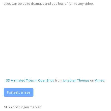
titles can be quite dramatic and add lots of fun to any video.
3D Animated Titles in OpenShot!
from
Jonathan Thomas
on
Vimeo
.
Fortsett å lese
Stikkord
:
Ingen merker