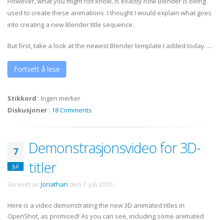
However, what you might not know, is exactly how Blender is being
used to create these animations. I thought I would explain what goes
into creating a new Blender title sequence.
But first, take a look at the newest Blender template I added today. ...
Fortsett å lese
Stikkord
:
Ingen merker
Diskusjoner
:
18 Comments
Demonstrasjonsvideo for 3D-
7
titler
Jul
Skrevet av
Jonathan
den
7. juli 2010
.
Here is a video demonstrating the new 3D animated titles in
OpenShot, as promised! As you can see, including some animated