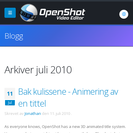
Blogg
Arkiver juli 2010
Bak kulissene - Animering av
11
en tittel
Jul
Skrevet av
Jonathan
den
11. juli 2010
.
As everyone knows, OpenShot has a new 3D animated title system.