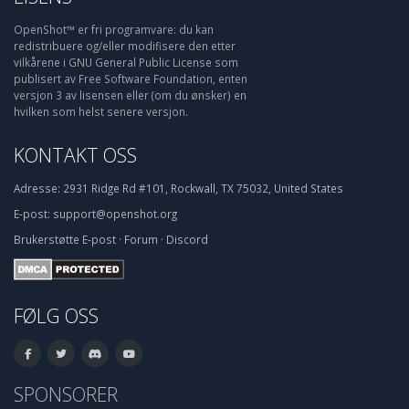
OpenShot™ er fri programvare: du kan
redistribuere og/eller modifisere den etter
vilkårene i GNU General Public License som
publisert av Free Software Foundation, enten
versjon 3 av lisensen eller (om du ønsker) en
hvilken som helst senere versjon.
KONTAKT OSS
Adresse:
2931 Ridge Rd #101, Rockwall, TX 75032, United States
E-post:
support@openshot.org
Brukerstøtte
E-post
·
Forum
·
Discord
FØLG OSS
SPONSORER