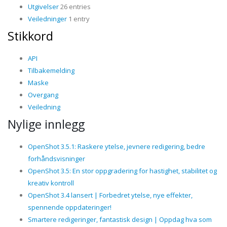
Utgivelser
26 entries
Veiledninger
1 entry
Stikkord
API
Tilbakemelding
Maske
Overgang
Veiledning
Nylige innlegg
OpenShot 3.5.1: Raskere ytelse, jevnere redigering, bedre
forhåndsvisninger
OpenShot 3.5: En stor oppgradering for hastighet, stabilitet og
kreativ kontroll
OpenShot 3.4 lansert | Forbedret ytelse, nye effekter,
spennende oppdateringer!
Smartere redigeringer, fantastisk design | Oppdag hva som