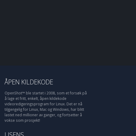
ÅPEN KILDEKODE
OpenShot™ ble startet i 2008, som et forsøk på
å lage et fritt, enkelt, åpen kildekode
videoredigeringsprogram for Linux. Det er nå
tilgjengelig for Linux, Mac og Windows, har blitt
lastet ned millioner av ganger, og fortsetter å
vokse som prosjekt!
LISENS