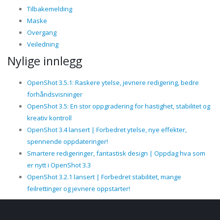
Tilbakemelding
Maske
Overgang
Veiledning
Nylige innlegg
OpenShot 3.5.1: Raskere ytelse, jevnere redigering, bedre
forhåndsvisninger
OpenShot 3.5: En stor oppgradering for hastighet, stabilitet og
kreativ kontroll
OpenShot 3.4 lansert | Forbedret ytelse, nye effekter,
spennende oppdateringer!
Smartere redigeringer, fantastisk design | Oppdag hva som
er nytt i OpenShot 3.3
OpenShot 3.2.1 lansert | Forbedret stabilitet, mange
feilrettinger og jevnere oppstarter!