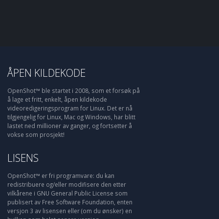
ÅPEN KILDEKODE
OpenShot™ ble startet i 2008, som et forsøk på
å lage et fritt, enkelt, åpen kildekode
videoredigeringsprogram for Linux. Det er nå
tilgjengelig for Linux, Mac og Windows, har blitt
lastet ned millioner av ganger, og fortsetter å
vokse som prosjekt!
LISENS
OpenShot™ er fri programvare: du kan
redistribuere og/eller modifisere den etter
vilkårene i GNU General Public License som
publisert av Free Software Foundation, enten
versjon 3 av lisensen eller (om du ønsker) en