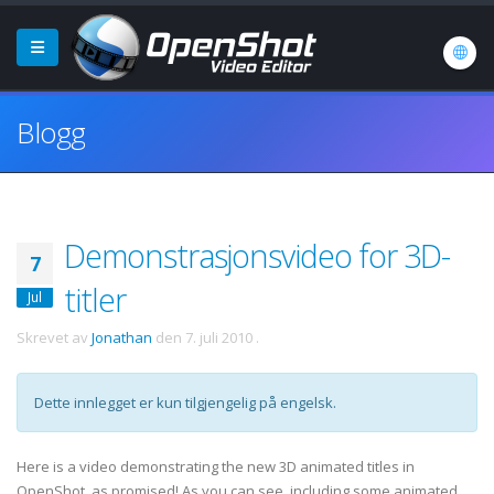
Blogg
Demonstrasjonsvideo for 3D-
7
titler
Jul
Skrevet av
Jonathan
den
7. juli 2010
.
Dette innlegget er kun tilgjengelig på engelsk.
Here is a video demonstrating the new 3D animated titles in
OpenShot, as promised! As you can see, including some animated