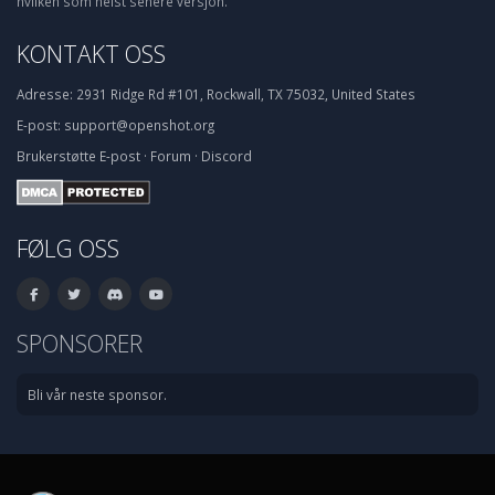
hvilken som helst senere versjon.
KONTAKT OSS
Adresse:
2931 Ridge Rd #101, Rockwall, TX 75032, United States
E-post:
support@openshot.org
Brukerstøtte
E-post
·
Forum
·
Discord
FØLG OSS
SPONSORER
Bli vår neste sponsor.