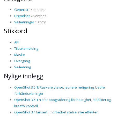
Generelt
14 entries
Utgivelser
26 entries
Veiledninger
1 entry
Stikkord
API
Tilbakemelding
Maske
Overgang
Veiledning
Nylige innlegg
OpenShot 3.5.1: Raskere ytelse, jevnere redigering, bedre
forhåndsvisninger
OpenShot 3.5: En stor oppgradering for hastighet, stabilitet og
kreativ kontroll
OpenShot 3.4 lansert | Forbedret ytelse, nye effekter,