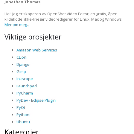
Jonathan Thomas
Hei! Jeg er skaperen av OpenShot Video Editor, en gratis, åpen
kildekode, ikke-lineær videoredigerer for Linux, Mac og Windows.
Mer om meg...
Viktige prosjekter
Amazon Web Services
CLion
Django
Gimp
Inkscape
Launchpad
PyCharm
PyDev - Eclipse Plugin
PyQt
Python
Ubuntu
Kategorier