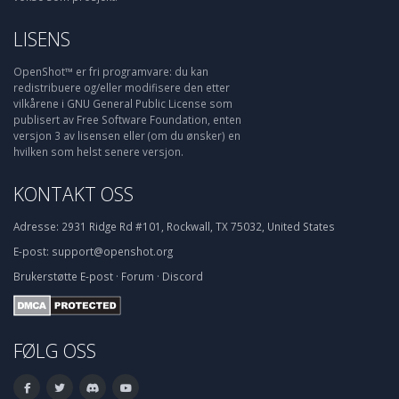
LISENS
OpenShot™ er fri programvare: du kan
redistribuere og/eller modifisere den etter
vilkårene i GNU General Public License som
publisert av Free Software Foundation, enten
versjon 3 av lisensen eller (om du ønsker) en
hvilken som helst senere versjon.
KONTAKT OSS
Adresse:
2931 Ridge Rd #101, Rockwall, TX 75032, United States
E-post:
support@openshot.org
Brukerstøtte
E-post
·
Forum
·
Discord
FØLG OSS