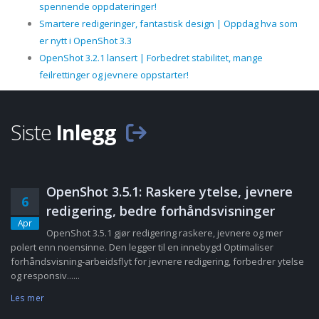
spennende oppdateringer!
Smartere redigeringer, fantastisk design | Oppdag hva som
er nytt i OpenShot 3.3
OpenShot 3.2.1 lansert | Forbedret stabilitet, mange
feilrettinger og jevnere oppstarter!
Siste
Inlegg
OpenShot 3.5.1: Raskere ytelse, jevnere
6
redigering, bedre forhåndsvisninger
Apr
OpenShot 3.5.1 gjør redigering raskere, jevnere og mer
polert enn noensinne. Den legger til en innebygd Optimaliser
forhåndsvisning-arbeidsflyt for jevnere redigering, forbedrer ytelse
og responsiv......
Les mer