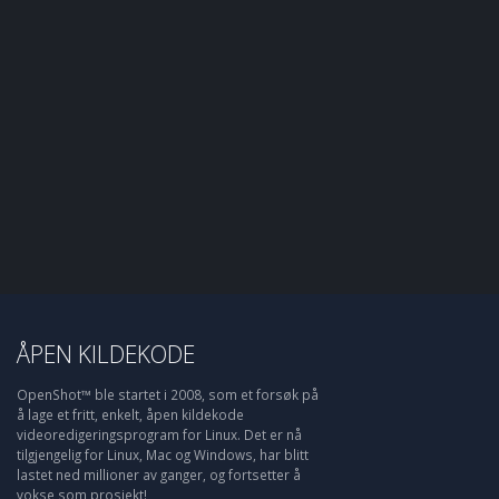
ÅPEN KILDEKODE
OpenShot™ ble startet i 2008, som et forsøk på
å lage et fritt, enkelt, åpen kildekode
videoredigeringsprogram for Linux. Det er nå
tilgjengelig for Linux, Mac og Windows, har blitt
lastet ned millioner av ganger, og fortsetter å
vokse som prosjekt!