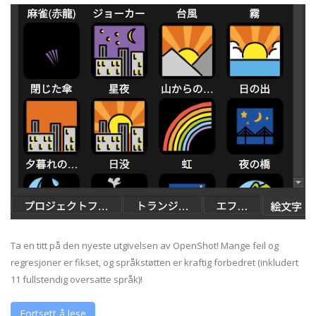
Ta en titt på den nyeste utgivelsen av OpenShot! Mange feil og
regresjoner er fikset, og språkstøtten er kraftig forbedret (inkludert
11 fullstendig oversatte språk)!
Fortsett å lese