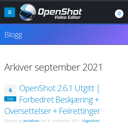
Blogg
Arkiver september 2021
OpenShot 2.6.1 Utgitt |
6
Forbedret Beskjæring +
Sep
Oversettelser + Feilrettinger
Skrevet av
Jonathan
den
6. september 2021
i
Utgivelser
.