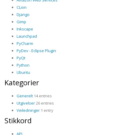
CLion
Django
Gimp
Inkscape
Launchpad
PyCharm
PyDev - Eclipse Plugin
PyQt
Python
Ubuntu
Kategorier
Generelt
14 entries
Utgivelser
26 entries
Veiledninger
1 entry
Stikkord
API