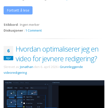
Fortsett å lese
Stikkord
:
Ingen merker
Diskusjoner
:
1 Comment
Hvordan optimaliserer jeg en
6
video for jevnere redigering?
Apr
Skrevet av
Jonathan
den
6. april 2026
i
Grunnleggende
videoredigering
.