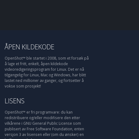
ÅPEN KILDEKODE
OpenShot™ ble startet i 2008, som et forsøk på
å lage et fritt, enkelt, åpen kildekode
videoredigeringsprogram for Linux. Det er nå
tilgjengelig for Linux, Mac og Windows, har blitt
lastet ned millioner av ganger, og fortsetter å
vokse som prosjekt!
LISENS
OpenShot™ er fri programvare: du kan
redistribuere og/eller modifisere den etter
vilkårene i GNU General Public License som
publisert av Free Software Foundation, enten
versjon 3 av lisensen eller (om du ønsker) en