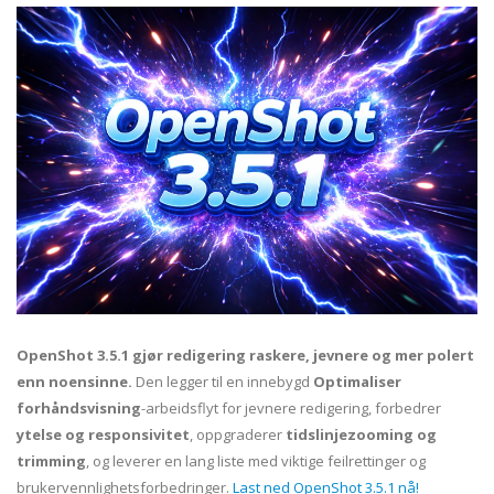
OpenShot 3.5.1 gjør redigering raskere, jevnere og mer polert
enn noensinne.
Den legger til en innebygd
Optimaliser
forhåndsvisning
-arbeidsflyt for jevnere redigering, forbedrer
ytelse og responsivitet
, oppgraderer
tidslinjezooming og
trimming
, og leverer en lang liste med viktige feilrettinger og
brukervennlighetsforbedringer.
Last ned OpenShot 3.5.1 nå!