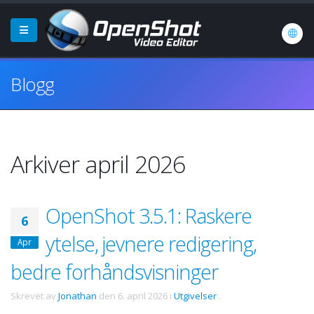
Blogg
Arkiver april 2026
OpenShot 3.5.1: Raskere
6
ytelse, jevnere redigering,
Apr
bedre forhåndsvisninger
Skrevet av
Jonathan
den
6. april 2026
i
Utgivelser
.