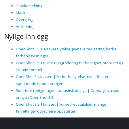
Tilbakemelding
Maske
Overgang
Veiledning
Nylige innlegg
OpenShot 3.5.1: Raskere ytelse, jevnere redigering, bedre
forhåndsvisninger
OpenShot 3.5: En stor oppgradering for hastighet, stabilitet og
kreativ kontroll
OpenShot 3.4 lansert | Forbedret ytelse, nye effekter,
spennende oppdateringer!
Smartere redigeringer, fantastisk design | Oppdag hva som
er nytt i OpenShot 3.3
OpenShot 3.2.1 lansert | Forbedret stabilitet, mange
feilrettinger og jevnere oppstarter!