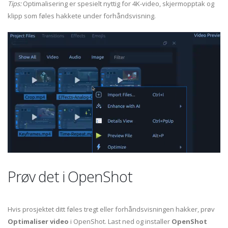
Tips:
Optimalisering er spesielt nyttig for 4K-video, skjermopptak og
klipp som føles hakkete under forhåndsvisning.
Prøv det i OpenShot
Hvis prosjektet ditt føles tregt eller forhåndsvisningen hakker, prøv
Optimaliser video
i OpenShot. Last ned og installer
OpenShot