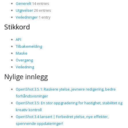
Generelt
14 entries
Utgivelser
26 entries
Veiledninger
1 entry
Stikkord
API
Tilbakemelding
Maske
Overgang
Veiledning
Nylige innlegg
OpenShot 3.5.1: Raskere ytelse, jevnere redigering, bedre
forhåndsvisninger
OpenShot 3.5: En stor oppgradering for hastighet, stabilitet og
kreativ kontroll
OpenShot 3.4 lansert | Forbedret ytelse, nye effekter,
spennende oppdateringer!