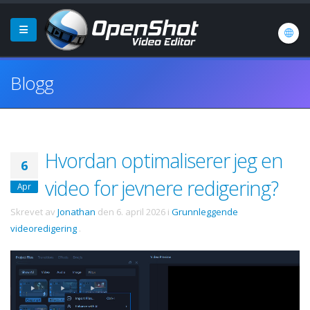
Blogg
Hvordan optimaliserer jeg en
6
video for jevnere redigering?
Apr
Skrevet av
Jonathan
den
6. april 2026
i
Grunnleggende
videoredigering
.