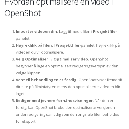
Hvordan optimalisere en video i
OpenShot
Importer videoen din.
Legg til mediefilen i
Prosjektfiler
-
panelet.
Høyreklikk på filen.
I
Prosjektfiler
-panelet, høyreklikk på
videoen du vil optimalisere.
Velg Optimaliser → Optimaliser video.
OpenShot
begynner å lage en optimalisert redigeringsversjon av den
valgte klippen.
Vent til behandlingen er ferdig.
OpenShot viser fremdrift
direkte på filminiatyren mens den optimaliserte videoen blir
laget.
Rediger med jevnere forhåndsvisninger.
Når den er
ferdig, kan OpenShot bruke den optimaliserte versjonen
under redigering samtidig som den originale filen beholdes
for eksport.