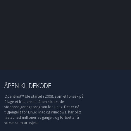
ÅPEN KILDEKODE
OpenShot™ ble startet i 2008, som et forsøk på
å lage et fritt, enkelt, åpen kildekode
videoredigeringsprogram for Linux. Det er nå
tilgjengelig for Linux, Mac og Windows, har blitt
lastet ned millioner av ganger, og fortsetter å
vokse som prosjekt!