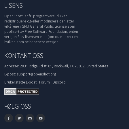
LISENS
OpenShot™ er fri programvare: du kan
redistribuere og/eller modifisere den etter
vilkårene i GNU General Public License som
publisert av Free Software Foundation, enten
versjon 3 av lisensen eller (om du ønsker) en
hvilken som helst senere versjon.
KONTAKT OSS
Adresse:
2931 Ridge Rd #101, Rockwall, TX 75032, United States
E-post:
support@openshot.org
Brukerstøtte
E-post
·
Forum
·
Discord
FØLG OSS