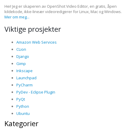
Hei! Jeg er skaperen av OpenShot Video Editor, en gratis, åpen
kildekode, ikke-lineær videoredigerer for Linux, Mac og Windows.
Mer om meg...
Viktige prosjekter
Amazon Web Services
CLion
Django
Gimp
Inkscape
Launchpad
PyCharm
PyDev - Eclipse Plugin
PyQt
Python
Ubuntu
Kategorier