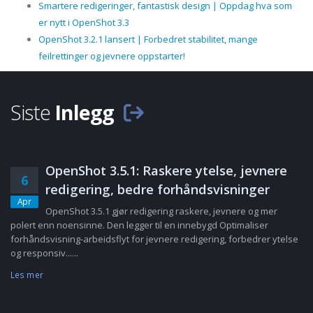
Smartere redigeringer, fantastisk design | Oppdag hva som
er nytt i OpenShot 3.3
OpenShot 3.2.1 lansert | Forbedret stabilitet, mange
feilrettinger og jevnere oppstarter!
Siste
Inlegg
OpenShot 3.5.1: Raskere ytelse, jevnere
6
redigering, bedre forhåndsvisninger
Apr
OpenShot 3.5.1 gjør redigering raskere, jevnere og mer
polert enn noensinne. Den legger til en innebygd Optimaliser
forhåndsvisning-arbeidsflyt for jevnere redigering, forbedrer ytelse
og responsiv......
Les mer